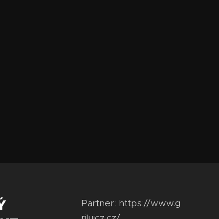
Ý
Partner:
https://www.g
rilujcz.cz/