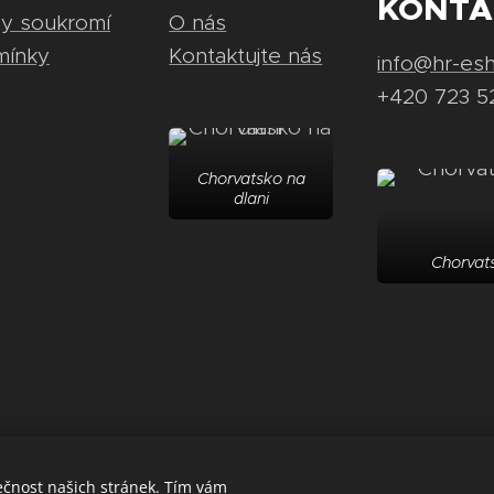
KONTA
ny soukromí
O nás
mínky
Kontaktujte nás
info@hr-es
+420 723 5
Chorvatsko na
dlani
Chorvats
ečnost našich stránek. Tím vám