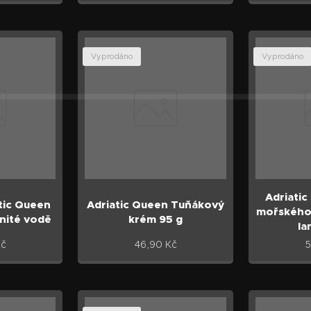
Vyprodáno
Vyprodáno
Adriati
tic Queen
Adriatic Queen Tuňákový
mořského 
nité vodě
krém 95 g
la
č
46,90
Kč
5