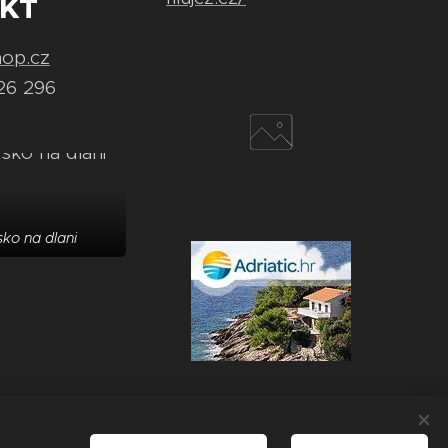
KT
hop.cz
26 296
ko na dlani