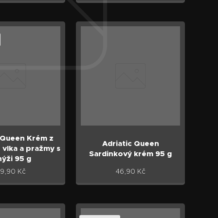
c Queen Krém z
Adriatic Queen
vlka a pražmy s
Sardinkový krém 95 g
nýži 95 g
9,90
Kč
46,90
Kč