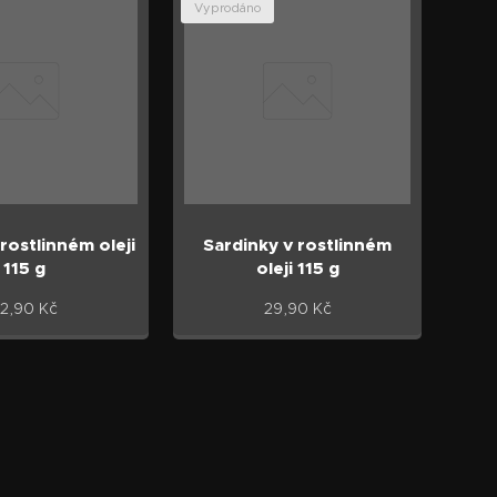
Vyprodáno
rostlinném oleji
Sardinky v rostlinném
115 g
oleji 115 g
2,90
Kč
29,90
Kč