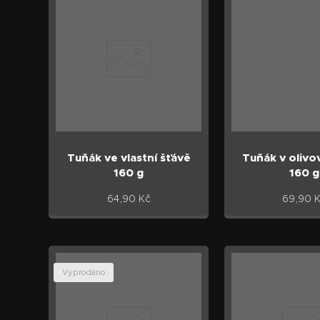
Tuňák ve vlastní šťávě
Tuňák v olivo
160 g
160 g
64,90
Kč
69,90
K
Vyprodáno