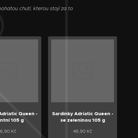
hatou chutí, kterou stojí za to
Adriatic Queen -
Sardinky Adriatic Queen -
ntní 105 g
se zeleninou 105 g
6,90
Kč
46,90
Kč