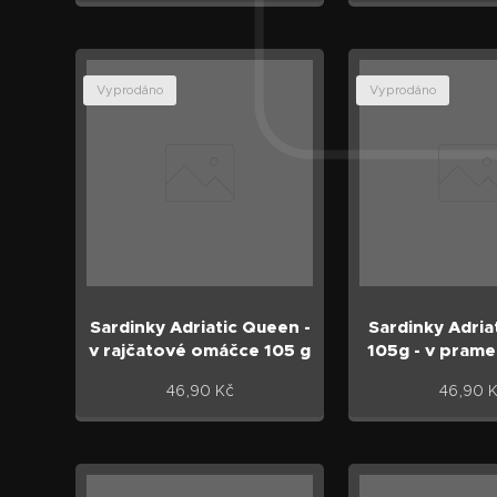
Vyprodáno
Vyprodáno
Sardinky Adriatic Queen -
Sardinky Adria
v rajčatové omáčce 105 g
105g - v prame
46,90
Kč
46,90
K