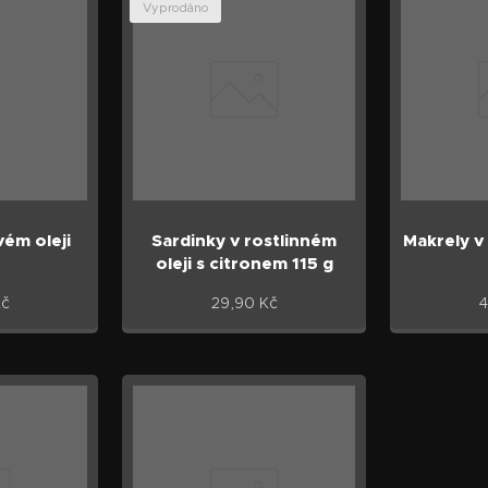
Vyprodáno
vém oleji
Sardinky v rostlinném
Makrely v 
oleji s citronem 115 g
č
29,90
Kč
4