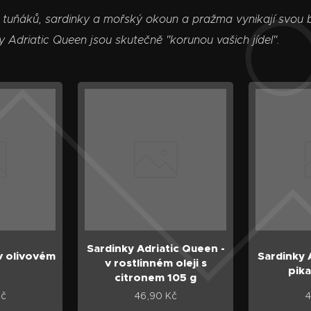
tuňáků, sardinky a mořský okoun a pražma vynikají svou bo
ty Adriatic Queen jsou skutečně "korunou vašich jídel".
Sardinky Adriatic Queen -
 v olivovém
Sardinky 
v rostlinném oleji s
pika
citronem 105 g
č
46,90
Kč
4