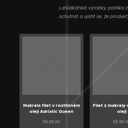
Lahůdkářské výrobky, paštika z 
ochutnat a ujistit se, že produk
Makrela filet v rostlinném
Filet z makrely
oleji Adriatic Queen
oleji
59,90
Kč
59,90
K