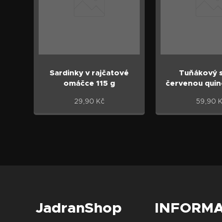
Sardinky v rajčatové
Tuňákový s
omáčce 115 g
červenou qui
29,90
Kč
59,90
K
JadranShop
INFORM