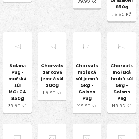
Draslíkem
39,90
Kč
850g
39,90
Kč
Solana
Chorvatská
Chorvatská
Chorvatská
Pag -
dárková
mořská
mořská
mořská
jemná sůl
sůl jemná
hrubá sůl
sůl
200g
5kg -
5kg -
MG+CA
Solana
Solana
119,90
Kč
850g
Pag
Pag
39,90
Kč
149,90
Kč
149,90
Kč