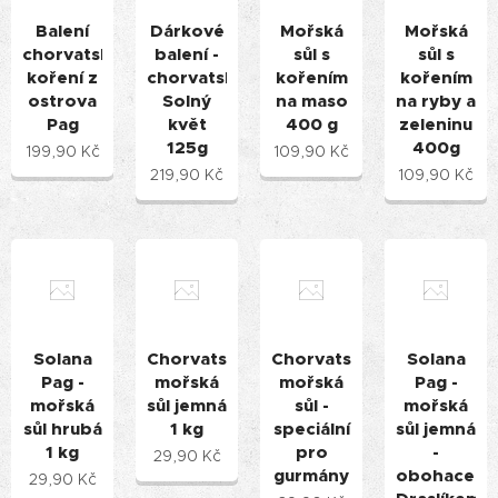
Balení
Dárkové
Mořská
Mořská
chorvatského
balení -
sůl s
sůl s
koření z
chorvatský
kořením
kořením
ostrova
Solný
na maso
na ryby a
Pag
květ
400 g
zeleninu
125g
400g
199,90
Kč
109,90
Kč
219,90
Kč
109,90
Kč
Solana
Chorvatská
Chorvatská
Solana
Pag -
mořská
mořská
Pag -
mořská
sůl jemná
sůl -
mořská
sůl hrubá
1 kg
speciální
sůl jemná
1 kg
pro
-
29,90
Kč
gurmány
obohacená
29,90
Kč