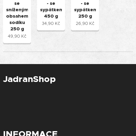
se
- se
- se
sníženým
sypátkem
sypátkem
obsahem
450 g
250 g
sodíku
34,90
Kč
26,90
Kč
250 g
49,90
Kč
JadranShop
INFORMACE