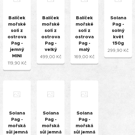
Balíček
Balíček
Balíček
Solana
mořské
mořské
mořské
Pag -
soli z
soli z
soli z
solný
ostrova
ostrova
ostrova
květ
Pag -
Pag -
Pag -
150g
jemný
velký
malý
299,90
Kč
MINI
499,00
Kč
169,00
Kč
119,90
Kč
Solana
Solana
Solana
Pag -
Pag -
Pag -
mořská
mořská
mořská
sůl jemná
sůl jemná
sůl jemná