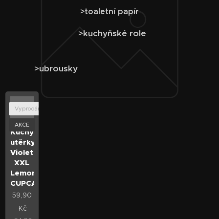
>toaletní papír
>kuchyňské role
>ubrousky
Vyprodáno
AKCE
Kuchyňské
utěrky
Violeta
XXL
Lemon
CUPCAKE
59,90
Kč