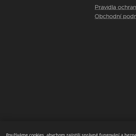
Pravidla ochra
Obchodní pod
Používáme cookies, abychom zajistili správné fungování a bezp