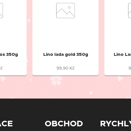
kos 350g
Lino lada gold 350g
Lino L
č
99,90
Kč
9
ACE
OBCHOD
RYCHL