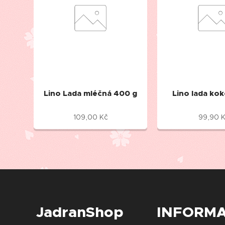
Lino Lada mléčná 400 g
Lino lada ko
109,00
Kč
99,90
K
JadranShop
INFORM