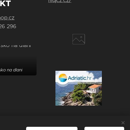
rilujcz.cz/
KT
hop.cz
26 296
ko na dlani