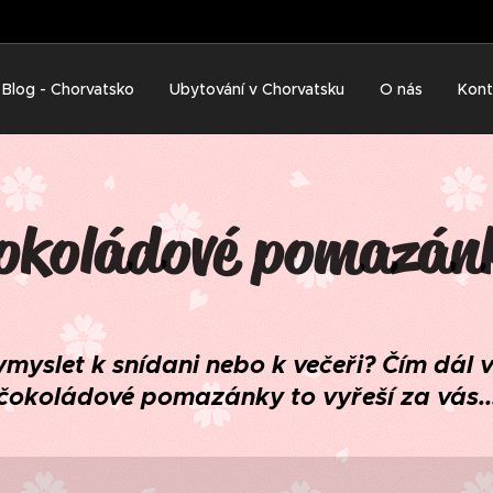
Blog - Chorvatsko
Ubytování v Chorvatsku
O nás
Kont
okoládové pomazán
ymyslet k snídani nebo k večeři? Čím dál v
čokoládové pomazánky to vyřeší za vás..