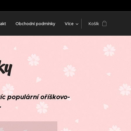
akt
Obchodní podmínky
Více
Košík
ky
íc populární oříškovo-
.