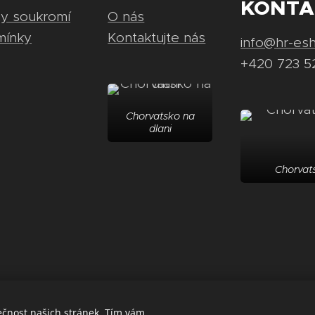
KONTA
ny soukromí
O nás
mínky
Kontaktujte nás
info@hr-es
+420 723 5
Chorvatsko na
dlani
Chorvats
ečnost našich stránek. Tím vám