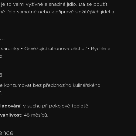
 je to velmi výživné a snadné jídlo. Dá se použít
né jídlo samotné nebo k přípravě složitějších jídel a
..
sardinky • Osvěžující citronová příchuť • Rychlé a
lo
a
ze konzumovat bez předchozího kulinářského
.
ladování:
v suchu při pokojové teplotě.
vanlivost:
48 měsíců.
ience