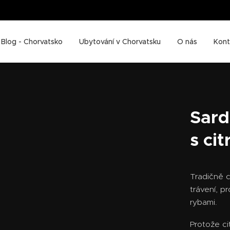
Blog - Chorvatsko
Ubytování v Chorvatsku
O nás
Kont
Sard
s ci
Tradičně c
trávení, p
rybami.
Protože ci