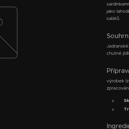
sardinkami
jako lahod
salátů.
Souhrn.
Jadranské 
chutné jíd
Příprav
výrobek l
zpracování
Sk
Tr
Ingred