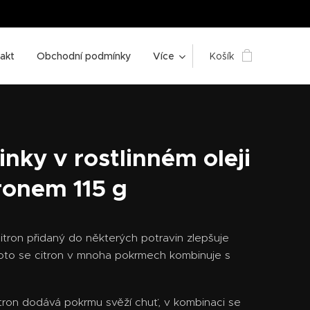
akt
Obchodní podmínky
Více
Košík
inky v rostlinném oleji
tronem 115 g
itron přidaný do některých potravin zlepšuje
roto se citron v mnoha pokrmech kombinuje s
tron dodává pokrmu svěží chuť, v kombinaci se