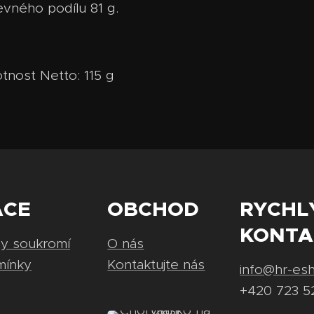
evného podílu 81 g.
tnost Netto: 115 g
ACE
OBCHOD
RYCHL
KONTA
ny soukromí
O nás
mínky
Kontaktujte nás
info@hr-es
+420 723 5