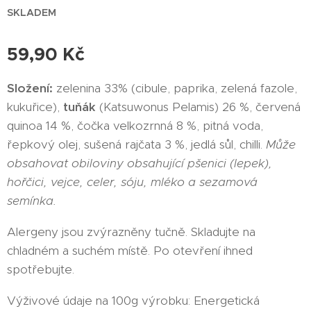
SKLADEM
59,90
Kč
Složení:
zelenina 33% (cibule, paprika, zelená fazole,
kukuřice),
tuňák
(Katsuwonus Pelamis) 26 %, červená
quinoa 14 %, čočka velkozrnná 8 %, pitná voda,
řepkový olej, sušená rajčata 3 %, jedlá sůl, chilli.
Může
obsahovat obiloviny obsahující pšenici (lepek),
hořčici, vejce, celer, sóju, mléko a sezamová
semínka.
Alergeny jsou zvýrazněny tučně. Skladujte na
chladném a suchém místě. Po otevření ihned
spotřebujte.
Výživové údaje na 100g výrobku: Energetická