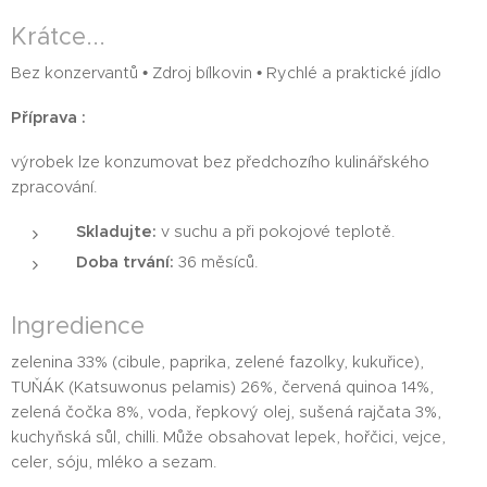
Krátce...
Bez konzervantů • Zdroj bílkovin • Rychlé a praktické jídlo
Příprava :
výrobek lze konzumovat bez předchozího kulinářského
zpracování.
Skladujte:
v suchu a při pokojové teplotě.
Doba trvání:
36 měsíců.
Ingredience
zelenina 33% (cibule, paprika, zelené fazolky, kukuřice),
TUŇÁK (Katsuwonus pelamis) 26%, červená quinoa 14%,
zelená čočka 8%, voda, řepkový olej, sušená rajčata 3%,
kuchyňská sůl, chilli. Může obsahovat lepek, hořčici, vejce,
celer, sóju, mléko a sezam.