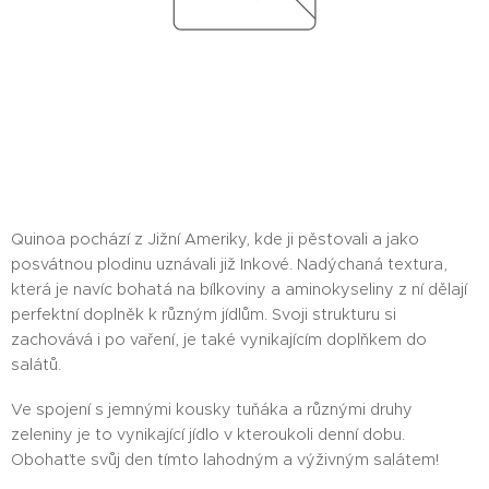
Quinoa pochází z Jižní Ameriky, kde ji pěstovali a jako
posvátnou plodinu uznávali již Inkové. Nadýchaná textura,
která je navíc bohatá na bílkoviny a aminokyseliny z ní dělají
perfektní doplněk k různým jídlům. Svoji strukturu si
zachovává i po vaření, je také vynikajícím doplňkem do
salátů.
Ve spojení s jemnými kousky tuňáka a různými druhy
zeleniny je to vynikající jídlo v kteroukoli denní dobu.
Obohaťte svůj den tímto lahodným a výživným salátem!