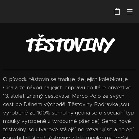
TĚSTOVINY
O původu těstovin se traduje, že jejich kolébkou je
Čína a že návod na jejich přípravu do Itálie přivezl ve
13. století známý cestovatel Marco Polo ze svých
cest po Dálném východě. Těstoviny Podravka jsou
vyrobené ze 100% semoliny (jedná se o speciální typ
mouky vyrobené z tvrdozrné pšenice). Semolinové
těstoviny jsou tvarově stálejší, nerozvařují se a nelepí,
jsou chutnější než těstoviny z bílé mouky, mají vyšší