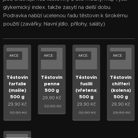
glykemický index, takže zasytí na delší dobu.
Podravka nabízí ucelenou řadu těstovin k širokému
použití (zavářky, hlavní jídlo, přílohy, saláty).
AKCE
AKCE
AKCE
AKCE
Těstoviny
Těstoviny
Těstoviny
Těstoviny
farfalle
penne
fusilli
chifferi
(mašle)
500 g
(vřetena)
(kolena)
500 g
500 g
500 g
29,90
Kč
29,90
Kč
29,90
Kč
29,90
Kč
32,90
Kč
32,90
Kč
32,90
Kč
29,90
Kč