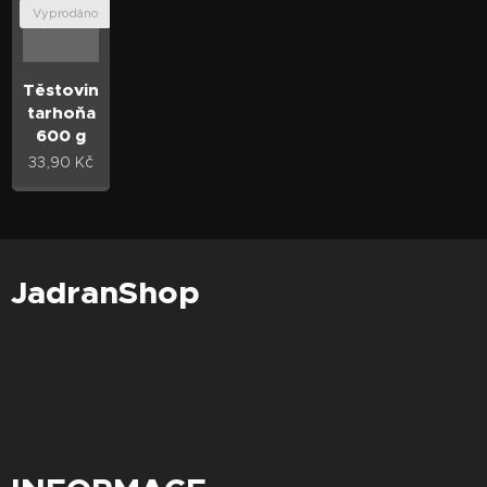
Vyprodáno
Těstoviny
tarhoňa
600 g
33,90
Kč
JadranShop