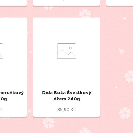
 meruňkový
Dida Boža Švestkový
40g
džem 240g
č
89,90
Kč