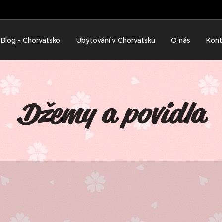
Blog - Chorvatsko
Ubytování v Chorvatsku
O nás
Kont
Džemy a povidla