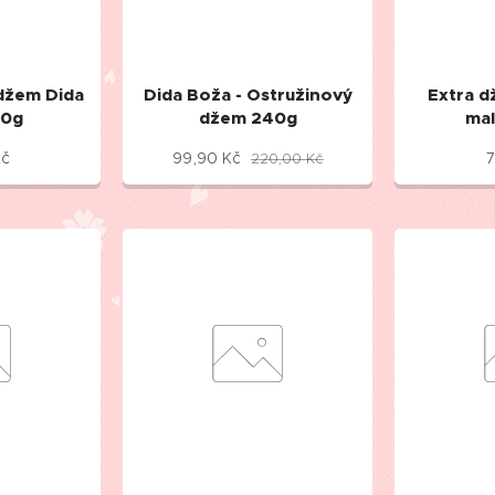
džem Dida
Dida Boža - Ostružinový
Extra 
40g
džem 240g
mal
č
99,90
Kč
7
220,00
Kč