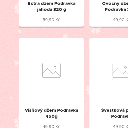
Extra džem Podravka
Ovocný dž
jahoda 320 g
Podravka
59,90
Kč
49,90
K
Višňový džem Podravka
Švestková p
450g
Podrav
49,90
Kč
49,90
K