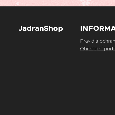
JadranShop
INFORM
Pravidla ochra
Obchodní pod