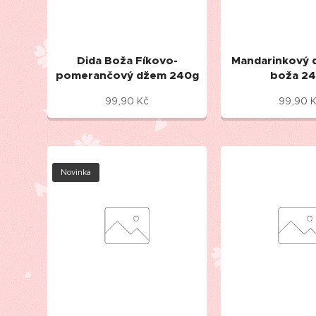
Dida Boža Fíkovo-
Mandarinkový 
pomerančový džem 240g
boža 2
99,90
Kč
99,90
K
Novinka