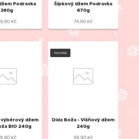
džem Podravka
Šípkový džem Podravka
360g
670g
9,90
Kč
74,90
Kč
novinka
 výběrový džem
Dida Boža - Višňový džem
oža BIO 240g
240g
9,90
Kč
99,90
Kč