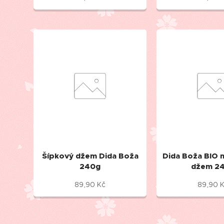
Šípkový džem Dida Boža
Dida Boža BIO
240g
džem 2
89,90
Kč
89,90
K