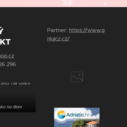
Ý
Partner:
https://www.g
rilujcz.cz/
KT
hop.cz
26 296
ko na dlani