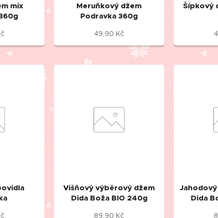
em mix
Meruňkový džem
Šípkový 
 360g
Podravka 360g
č
49,90
Kč
4
ovidla
Višňový výběrový džem
Jahodový
ka
Dida Boža BIO 240g
Dida B
č
89,90
Kč
8