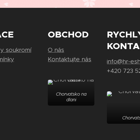
ACE
OBCHOD
RYCHL
KONTA
ny soukromí
O nás
mínky
Kontaktujte nás
info@hr-es
+420 723 5
Chorvatsko na
dlani
Chorvats