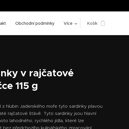
akt
Obchodní podmínky
Více
Košík
inky v rajčatové
ce 115 g
í z hlubin Jaderského moře tyto sardinky plavou
até rajčatové šťávě. Tyto sardinky jsou hlavní
oto lahodného, ​​rychlého jídla, které lze
 bez předchozího kulinářského zpracování.