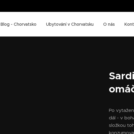
Blog - Chorvatsko
Ubytování v Chorvatsku
O nás
Kont
Sard
omáč
Po vytažen
dál - v boh
složkou toh
konzumovat