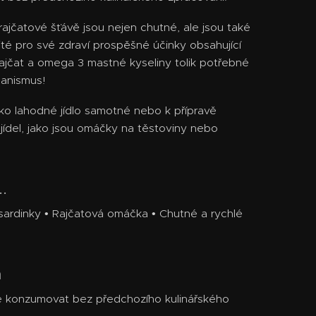
rajčatové šťávě jsou nejen chutné, ale jsou také
ité pro své zdraví prospěšné účinky obsahující
rajčat a omega 3 mastné kyseliny tolik potřebné
ganismus!
ako lahodné jídlo samotné nebo k přípravě
h jídel, jako jsou omáčky na těstoviny nebo
.
sardinky • Rajčatová omáčka • Chutné a rychlé
a
e konzumovat bez předchozího kulinářského