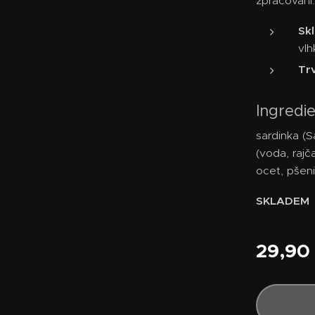
zpracování.
Sk
vlh
Trv
Ingredi
sardinka (
(voda, rajč
ocet, pšen
SKLADEM
29,90