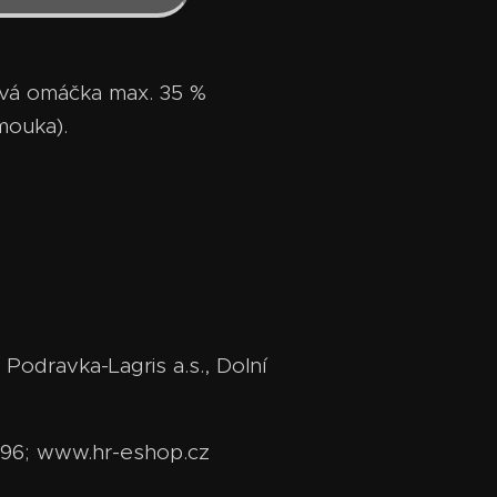
tová omáčka max. 35 %
 mouka).
Podravka-Lagris a.s., Dolní
6296; www.hr-eshop.cz