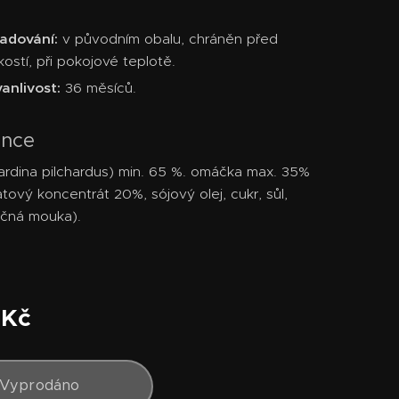
ladování:
v původním obalu, chráněn před
kostí, při pokojové teplotě.
anlivost:
36 měsíců.
ence
Sardina pilchardus) min. 65 %. omáčka max. 35%
atový koncentrát 20%, sójový olej, cukr, sůl,
ičná mouka).
Kč
Vyprodáno