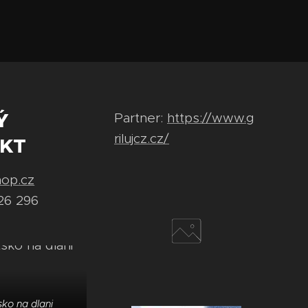
Ý
Partner:
https://www.g
rilujcz.cz/
KT
hop.cz
26 296
ko na dlani