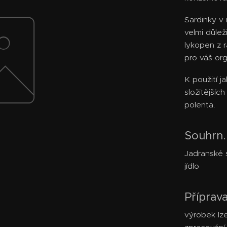
Sardinky v 
velmi důlež
lykopen z 
pro váš or
K použití j
složitějšíc
polenta.
Souhrn..
Jadranské 
jídlo
Příprav
výrobek lz