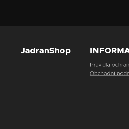
JadranShop
INFORM
Pravidla ochra
Obchodní pod