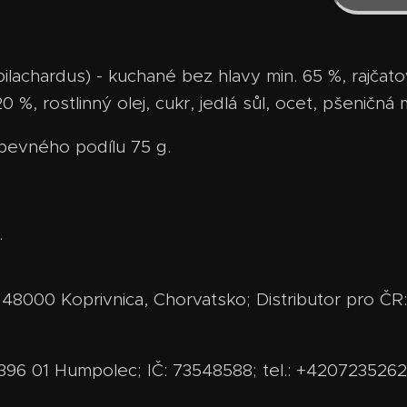
pilachardus) - kuchané bez hlavy min. 65 %, rajča
0 %, rostlinný olej, cukr, jedlá sůl, ocet, pšeničná
 pevného podílu 75 g.
.
.
000 Koprivnica, Chorvatsko; Distributor pro ČR: 
, 396 01 Humpolec; IČ: 73548588; tel.: +42072352