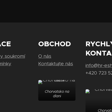
ACE
OBCHOD
RYCHL
KONTA
ny soukromí
O nás
mínky
Kontaktujte nás
info@hr-es
+420 723 5
Chorvatsko na
dlani
Chorvats