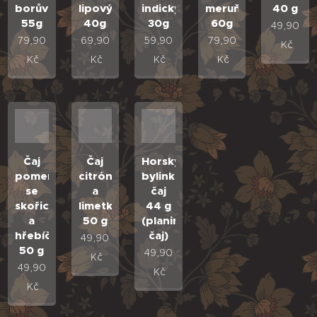
borůvka
lipový
indický
meruňka
40 g
55g
40g
30g
60g
49,90
79,90
69,90
59,90
79,90
Kč
Kč
Kč
Kč
Kč
Čaj
Čaj
Horský
pomerančový
citrón
bylinkový
se
a
čaj
skořicí
limetka
44 g
a
50 g
(planinski
hřebíčkem
čaj)
49,90
50 g
49,90
Kč
49,90
Kč
Kč