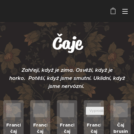
Čaje
Zahřejí,
když
je
zima.
O
svěží,
když
je
horko.
Potěší
,
když
jsme
smutní. U
klidní,
když
jsme
nervózní.
Vyprodáno
Franck
Franck
Franck
Franck
Čaj
čaj
čaj
čaj
čaj
brusinka