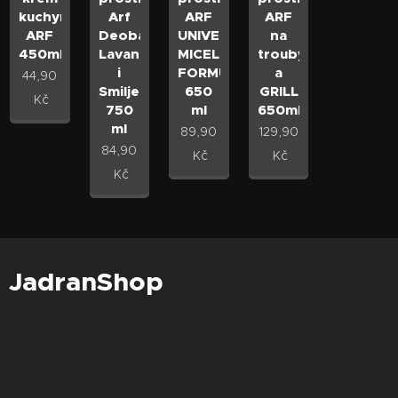
kuchyně
Arf
ARF
ARF
ARF
Deobad
UNIVERSAL
na
450ml
Lavanda
MICELLAR
trouby
i
FORMULA
a
44,90
Smilje
650
GRILL
Kč
750
ml
650ml
ml
89,90
129,90
84,90
Kč
Kč
Kč
JadranShop