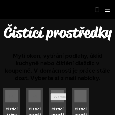
Čistící prostředky
Mytí oken, vytírání podlahy, úklid
kuchyně nebo čištění dlaždic v
koupelně. V domácnosti je práce stále
dost. Vyberte si z naší nabídky.
Vyprodáno
Čisticí
Čistící
Čistící
Čistící
krém
prostředek
prostředek
prostředek