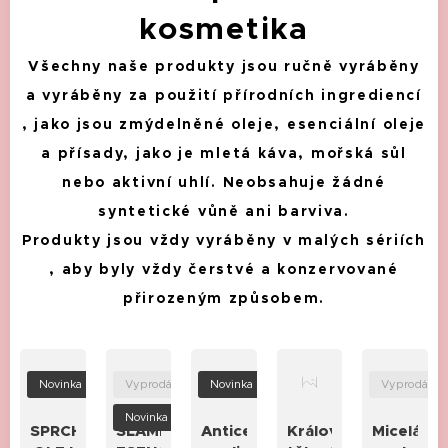
kosmetika
Všechny naše produkty jsou ručně vyráběny
a vyráběny za použití přírodních ingrediencí
, jako jsou zmýdelněné oleje, esenciální oleje
a přísady, jako je mletá káva, mořská sůl
nebo aktivní uhlí. Neobsahuje žádné
syntetické vůně ani barviva.
Produkty jsou vždy vyráběny v malých sériích
, aby byly vždy čerstvé a konzervované
přirozeným způsobem.
Novinka
Vyprodáno
Novinka
Vyprodáno
Novinka
SPRCHOVÝ
SLAMĚNKOVÝ
Anticelulitidový
Královský
Micelární