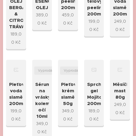
OLEJ
ESENCIÁLNÍ
peeling
tělový
voda
BERGAMOT
OLEJ
200ml
peeling
slaměnka
&
200ml
200ml
389,0
459,0
CITRONOVÁ
199,0
249,0
0
Kč
0
Kč
TRÁVA
0
Kč
0
Kč
189,0
0
Kč
Vyprodáno
Vyprodáno
Pleťová
Sérum
Pleťový
Sprchový
Měsíčkov
voda
na
krém
gel
mast
slaměnka
vrásky
slaměnka
Mojito
80g
200ml
kolem
50g
200ml
249,0
očí
199,0
349,0
189,0
0
Kč
10ml
0
Kč
0
Kč
0
Kč
349,0
0
Kč