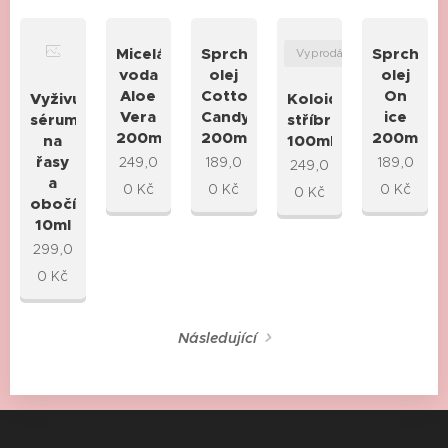
Micelární
Sprchový
Sprchov
Vyprodáno
voda
olej
olej
Aloe
Cotton
On
Vyživující
Koloidní
Vera
Candy
ice
sérum
stříbro
200ml
200ml
200ml
na
100ml
řasy
249,0
189,0
189,0
249,0
a
0
Kč
0
Kč
0
Kč
0
Kč
obočí
10ml
299,0
0
Kč
Následující