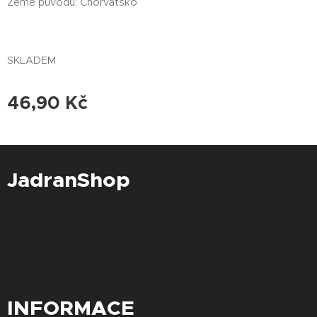
Země původu: Chorvatsko
SKLADEM
46,90
Kč
JadranShop
INFORMACE