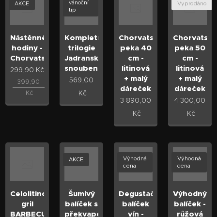
vánoční
AKCE
Vyprodáno
tip
Nástěnné
Kompletní
Chorvatská
Chorvatská
hodiny -
trilogie
peka 40
peka 50
Chorvatsko
Jadranské
cm -
cm -
snoubenky
litinová
litinová
299,90
Kč
+ malý
+ malý
569,00
399,90
dáreček
dáreček
Kč
Kč
3 890,00
4 300,00
Kč
Kč
Výhodná
Výhodná
AKCE
cena
cena
Celolitinový
Šumivý
Degustační
Výhodný
gril
balíček s
balíček
balíček -
BARBECUE
překvapením
vín -
růžová