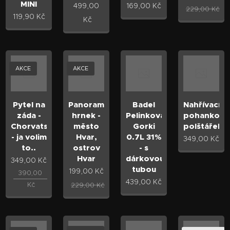
MINI
499,00
169,00
Kč
229,00
Kč
119,90
Kč
Kč
AKCE
AKCE
Pytel na
Panoramatický
Badel
Nahřívací
záda -
hrnek -
Pelinkovac
pohankový
Chorvatsko
město
Gorki
polštářek
- ja volim
Hvar,
0.7L 31%
349,00
Kč
to..
ostrov
- s
Hvar
dárkovou
349,00
Kč
tubou
199,00
Kč
390,00
439,00
Kč
Kč
229,00
Kč