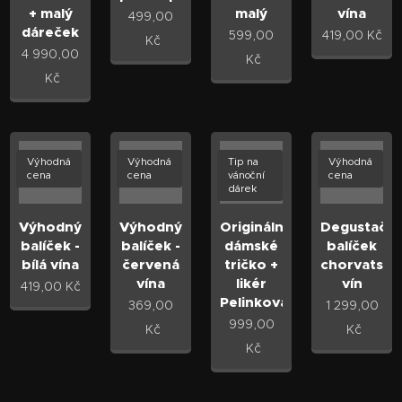
+ malý
malý
vína
499,00
dáreček
599,00
419,00
Kč
Kč
4 990,00
Kč
Kč
Výhodná
Výhodná
Tip na
Výhodná
cena
cena
vánoční
cena
dárek
Výhodný
Výhodný
Originální
Degustační
balíček -
balíček -
dámské
balíček
bílá vína
červená
tričko +
chorvatský
vína
likér
vín
419,00
Kč
Pelinkovac
369,00
1 299,00
999,00
Kč
Kč
Kč