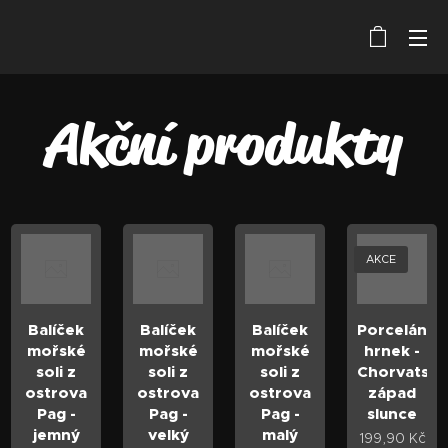
Akční produkty
AKCE
Balíček
Balíček
Balíček
Porcelánov
mořské
mořské
mořské
hrnek -
soli z
soli z
soli z
Chorvatsk
ostrova
ostrova
ostrova
západ
Pag -
Pag -
Pag -
slunce
jemný
velký
malý
199,90
Kč