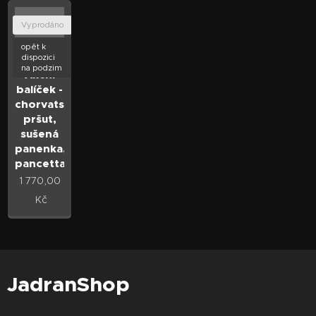
Vyprodáno
opět k
dispozici
na podzim
Akční
balíček -
chorvatský
pršut,
sušená
panenka,
pancetta
1 770,00
Kč
JadranShop