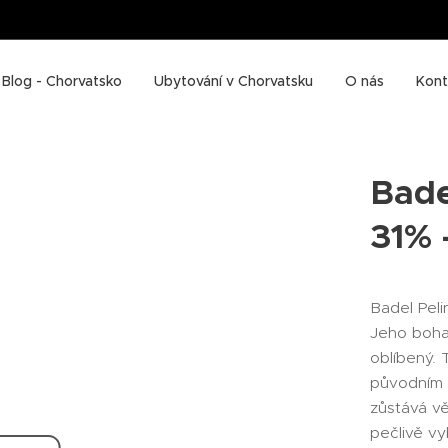
Blog - Chorvatsko
Ubytování v Chorvatsku
O nás
Kont
Bade
31% 
Badel Peli
Jeho bohat
oblíbený. 
původním 
zůstává v
pečlivě v