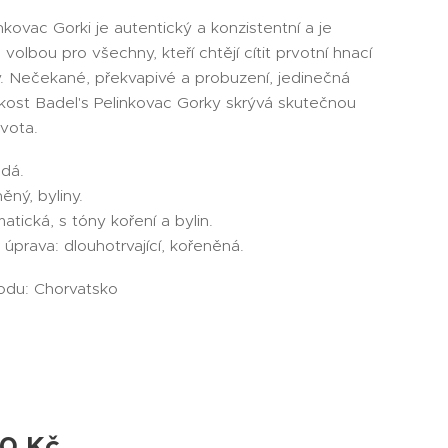
nkovac Gorki je autentický a konzistentní a je
 volbou pro všechny, kteří chtějí cítit prvotní hnací
dy. Nečekané, překvapivé a probuzení, jedinečná
kost Badel's Pelinkovac Gorky skrývá skutečnou
ivota.
ědá.
ěný, byliny.
atická, s tóny koření a bylin.
úprava: dlouhotrvající, kořeněná.
du: Chorvatsko
M
00
Kč