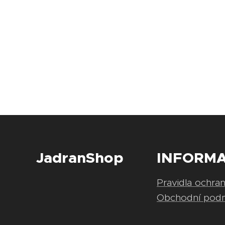
JadranShop
INFORM
Pravidla ochra
Obchodní pod