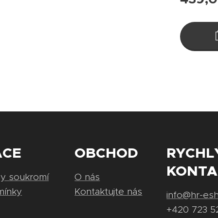
ACE
OBCHOD
RYCHL
KONTA
ny soukromí
O nás
mínky
Kontaktujte nás
info@hr-es
+420 723 5