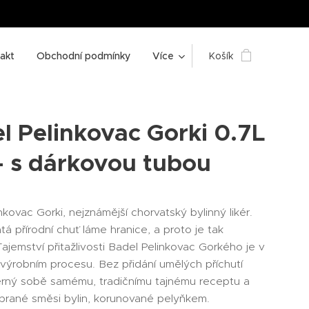
akt
Obchodní podmínky
Více
Košík
l Pelinkovac Gorki 0.7L
- s dárkovou tubou
nkovac Gorki, nejznámější chorvatský bylinný likér.
á přírodní chuť láme hranice, a proto je tak
Tajemství přitažlivosti Badel Pelinkovac Gorkého je v
výrobním procesu. Bez přidání umělých příchutí
ěrný sobě samému, tradičnímu tajnému receptu a
ybrané směsi bylin, korunované pelyňkem.