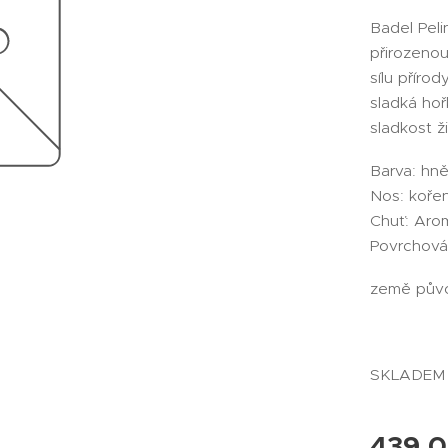
Badel Peli
přirozenou
sílu příro
sladká hoř
sladkost ž
Barva: hn
Nos: kořen
Chuť: Arom
Povrchová 
země půvo
SKLADE
439,