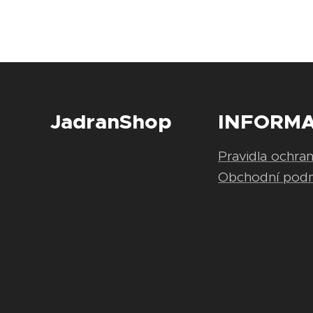
JadranShop
INFORM
Pravidla ochra
Obchodní pod