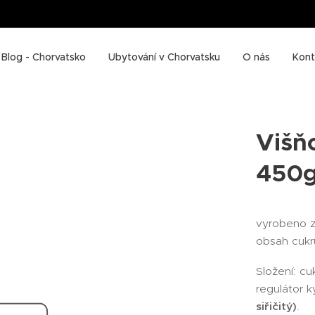
Blog - Chorvatsko
Ubytování v Chorvatsku
O nás
Kont
Višň
450
vyrobeno z
obsah cukr
Složení: cuk
regulátor k
siřičitý)
.