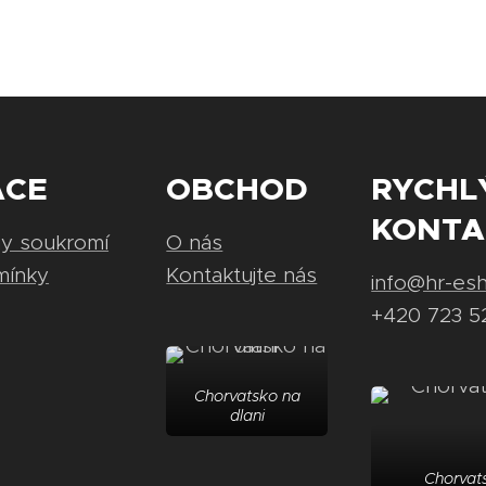
ACE
OBCHOD
RYCHL
KONTA
ny soukromí
O nás
mínky
Kontaktujte nás
info@hr-es
+420 723 5
Chorvatsko na
dlani
Chorvats