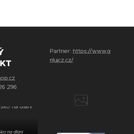
Ý
Partner:
https://www.g
rilujcz.cz/
KT
hop.cz
26 296
ko na dlani