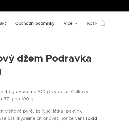
akt
Obchodní podmínky
Více
Košík
ový džem Podravka
g
e 45 g ovoce na 100 g výrobku. Celkový
u 67 g na 100 g.
r, višňové pyré, želírující látka (pektin),
yselosti (kyselina citrónová), konzervant
(oxid