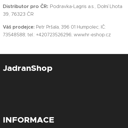
Distributor pro ČR:
Podravka-Lagris a.s., Dolní Lhota
39, 76323 ČR
Váš prodejce:
Petr Pršala, 396 01 Humpolec; IČ:
73548588; tel.: +420723526296; www.hr-eshop.cz
JadranShop
INFORMACE