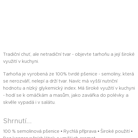
Tradiční chuť, ale netradiční tvar - objevte tarhoňu a její široké
využití v kuchyni.
Tarhoňa je vyrobená ze 100% tvrdé pšenice - semoliny, která
se nerozváří, nelepí a drží tvar. Navíc má vyšší nutriční
hodnotu a nízký glykemický index. Má široké využití v kuchyni
- hodí se k omáčkám a masům, jako zavářka do polévky a
skvěle vypadá i v salátu.
Shrnutí...
100 % semolinová pšenice • Rychlá příprava • Široké použití •