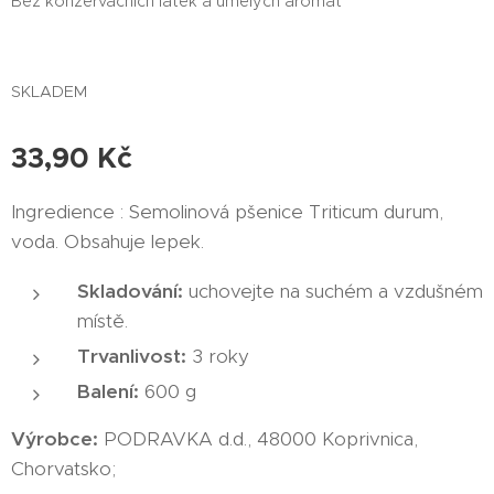
Bez konzervačních látek a umělých aromat
SKLADEM
33,90
Kč
Ingredience : Semolinová pšenice Triticum durum,
voda. Obsahuje lepek.
Skladování:
uchovejte na suchém a vzdušném
místě.
Trvanlivost:
3 roky
Balení:
600 g
Výrobce:
PODRAVKA d.d., 48000 Koprivnica,
Chorvatsko;