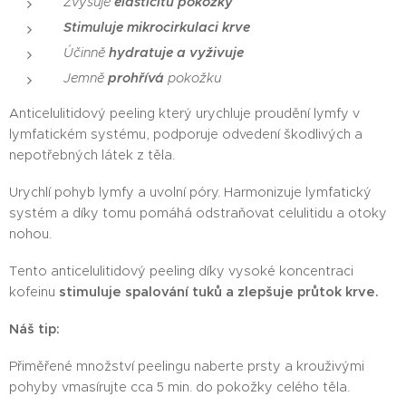
Zvyšuje
elasticitu pokožky
Stimuluje mikrocirkulaci krve
Účinně
hydratuje
a vyživuje
Jemně
prohřívá
pokožku
Anticelulitidový peeling který urychluje proudění lymfy v
lymfatickém systému, podporuje odvedení škodlivých a
nepotřebných látek z těla.
Urychlí pohyb lymfy a uvolní póry. Harmonizuje lymfatický
systém a díky tomu pomáhá odstraňovat celulitidu a otoky
nohou.
Tento anticelulitidový peeling díky vysoké koncentraci
kofeinu
stimuluje spalování tuků a zlepšuje průtok krve.
Náš tip:
Přiměřené množství peelingu naberte prsty a krouživými
pohyby vmasírujte cca 5 min. do pokožky celého těla.