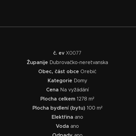
č. ev
X0077
Županije
Dubrovačko-neretvanska
Obec, část obce
Orebić
Kategorie
Domy
Cena
Na vyžádání
Plocha celkem
1278 m²
Plocha bydlení (bytu)
100 m²
Elektřina
ano
Voda
ano
Odpady
ano