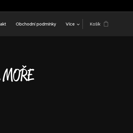
akt
Obchodní podmínky
Více
Košík
U MOŘE