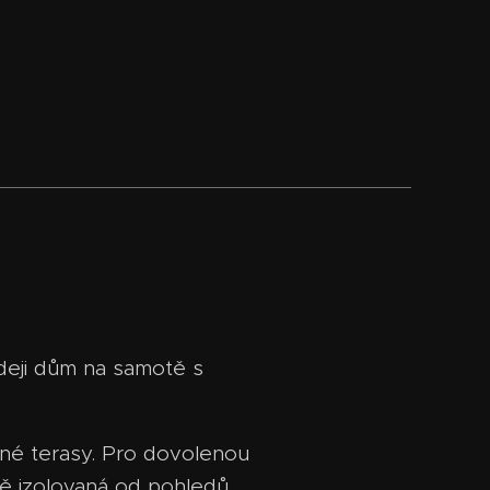
deji dům na samotě s
orné terasy. Pro dovolenou
atě izolovaná od pohledů