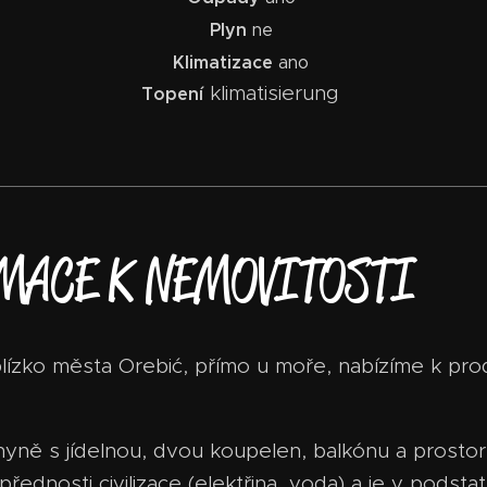
Plyn
ne
Klimatizace
ano
klimatisierung
Topení
MACE K NEMOVITOSTI
lízko města Orebić, přímo u moře, nabízíme k pro
uchyně s jídelnou, dvou koupelen, balkónu a prost
řednosti civilizace (elektřina, voda) a je v podst