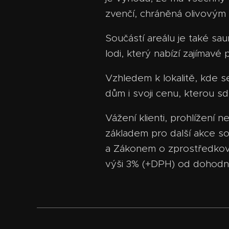
zvenčí, chráněná olivovým h
Součástí areálu je také sa
lodi, který nabízí zajímavé
Vzhledem k lokalitě, kde s
dům i svoji cenu, kterou s
Vážení klienti, prohlížení
základem pro další akce s
a Zákonem o zprostředkován
výši 3% (+DPH) od dohodn