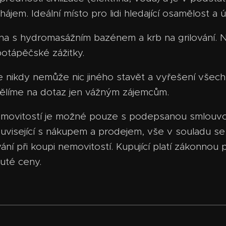
ájem. Ideální místo pro lidi hledající osamělost a 
una s hydromasážním bazénem a krb na grilování. 
 potápěčské zážitky.
e nikdy nemůže nic jiného stavět a vyřešení všech 
dělíme na dotaz jen vážným zájemcům.
 nemovitostí je možné pouze s podepsanou smlouvo
ouvisející s nákupem a prodejem, vše v souladu 
í při koupi nemovitostí. Kupující platí zákonnou p
uté ceny.