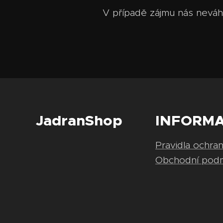
V případě zájmu nás neváh
JadranShop
INFORM
Pravidla ochra
Obchodní pod