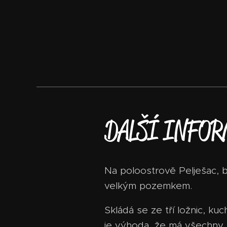
DALŠÍ INFOR
Na poloostrově Pelješac, b
velkým pozemkem.
Skládá se ze tří ložnic, k
je výhoda, že má všechny p