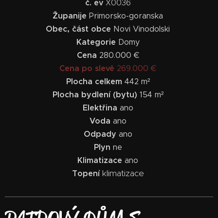
č. ev
X0036
Županije
Primorsko-goranska
Obec, část obce
Novi Vinodolski
Kategorie
Domy
Cena
280.000 €
Cena po slevě
269.000 €
Plocha celkem
442 m²
Plocha bydlení (bytu)
154 m²
Elektřina
ano
Voda
ano
Odpady
ano
Plyn
ne
Klimatizace
ano
klimatizace
Topení