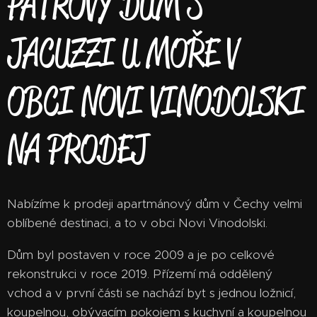
PATROVÝ DŮM S
JACUZZI U MOŘE V
OBCI NOVI VINODOLSKI
NA PRODEJ
Nabízíme k prodeji apartmánový dům v Čechy velmi
oblíbené destinaci, a to v obci Novi Vinodolski.
Dům byl postaven v roce 2009 a je po celkové
rekonstrukci v roce 2019. Přízemí má oddělený
vchod a v první části se nachází byt s jednou ložnicí,
koupelnou, obývacím pokojem s kuchyní a koupelnou