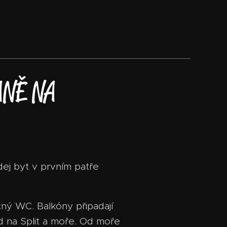
ANĚ NA
dej byt v prvním patře
cný WC. Balkóny připadají
d na Split a moře. Od moře