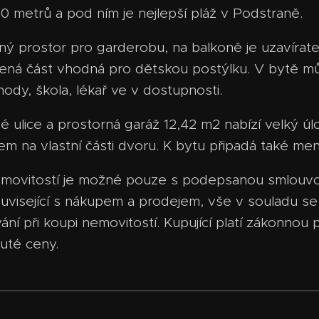
0 metrů a pod ním je nejlepší pláž v Podstraně.
ý prostor pro garderobu, na balkoně je uzavíratel
ená část vhodná pro dětskou postýlku. V bytě m
ody, škola, lékař ve v dostupnosti.
pé ulice a prostorná garáž 12,42 m2 nabízí velký ú
m na vlastní části dvoru. K bytu připadá také men
 nemovitostí je možné pouze s podepsanou smlouvo
ouvisející s nákupem a prodejem, vše v souladu 
í při koupi nemovitostí. Kupující platí zákonnou p
uté ceny.