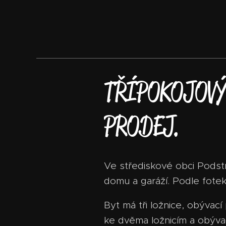
TŘÍPOKOJOVÝ
PRODEJ.
Ve střediskové obci Podstr
domu a garáží. Podle fotek
Byt má tři ložnice, obývac
ke dvěma ložnicím a obývac