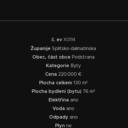
č. ev
X0114
Županije
Splitsko-dalmatinska
Obec, část obce
Podstrana
Kategorie
Byty
Cena
220.000 €
Plocha celkem
130 m²
Plocha bydlení (bytu)
76 m²
Elektřina
ano
Voda
ano
Odpady
ano
Plyn
ne