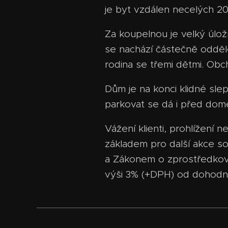
je byt vzdálen necelých 20
Za koupelnou je velký úložn
se nachází částečně odděl
rodina se třemi dětmi. Obch
Dům je na konci klidné sle
parkovat se dá i před dome
Vážení klienti, prohlížení
základem pro další akce s
a Zákonem o zprostředkován
výši 3% (+DPH) od dohodn