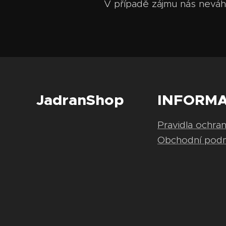
V případě zájmu nás neváh
JadranShop
INFORM
Pravidla ochra
Obchodní pod