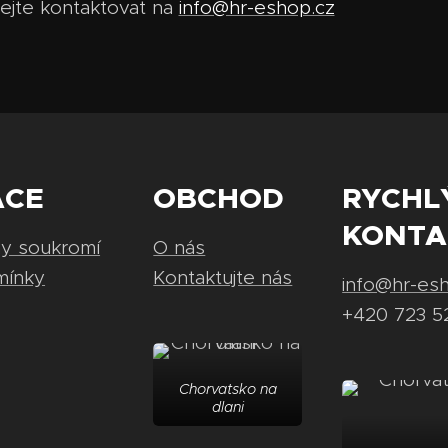
ejte kontaktovat na
info@hr-eshop.cz
ACE
OBCHOD
RYCHL
KONTA
ny soukromí
O nás
mínky
Kontaktujte nás
info@hr-es
+420 723 5
Chorvatsko na
dlani