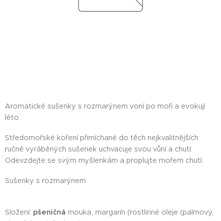
Aromatické sušenky s rozmarýnem voní po moři a evokují
léto.
Středomořské koření přimíchané do těch nejkvalitnějších
ručně vyráběných sušenek uchvacuje svou vůní a chutí.
Odevzdejte se svým myšlenkám a proplujte mořem chutí.
Sušenky s rozmarýnem
Složení:
pšeničná
mouka, margarín (rostlinné oleje (palmový,