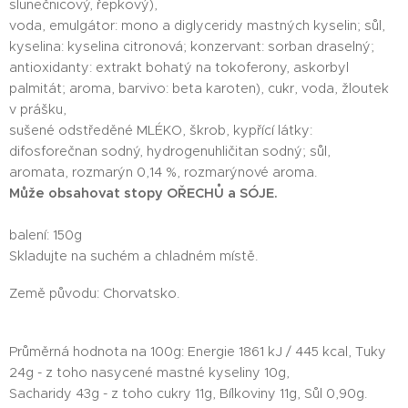
slunečnicový, řepkový),
voda, emulgátor: mono a diglyceridy mastných kyselin; sůl,
kyselina: kyselina citronová; konzervant: sorban draselný;
antioxidanty: extrakt bohatý na tokoferony, askorbyl
palmitát; aroma, barvivo: beta karoten), cukr, voda, žloutek
v prášku,
sušené odstředěné MLÉKO, škrob, kypřící látky:
difosforečnan sodný, hydrogenuhličitan sodný; sůl,
aromata, rozmarýn 0,14 %, rozmarýnové aroma.
Může obsahovat stopy OŘECHŮ a SÓJE.
balení: 150g
Skladujte na suchém a chladném místě.
Země původu: Chorvatsko.
Průměrná hodnota na 100g: Energie 1861 kJ / 445 kcal, Tuky
24g - z toho nasycené mastné kyseliny 10g,
Sacharidy 43g - z toho cukry 11g, Bílkoviny 11g, Sůl 0,90g.