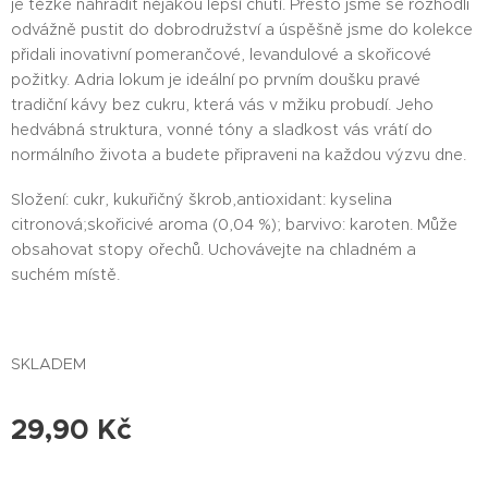
je těžké nahradit nějakou lepší chutí. Přesto jsme se rozhodli
odvážně pustit do dobrodružství a úspěšně jsme do kolekce
přidali inovativní pomerančové, levandulové a skořicové
požitky. Adria lokum je ideální po prvním doušku pravé
tradiční kávy bez cukru, která vás v mžiku probudí. Jeho
hedvábná struktura, vonné tóny a sladkost vás vrátí do
normálního života a budete připraveni na každou výzvu dne.
Složení: cukr, kukuřičný škrob,antioxidant: kyselina
citronová;skořicivé aroma (0,04 %); barvivo: karoten. Může
obsahovat stopy ořechů. Uchovávejte na chladném a
suchém místě.
SKLADEM
29,90
Kč