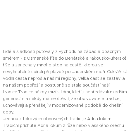
Lidé a sladkosti putovaly z východu na západ a opačným
směrem - z Osmanské říše do Benátské a rakousko-uherské
říše a zanechaly mnoho stop na cestě, kterou se
nevyhnutelně ubírali při plavbě po Jaderském moři. Cukrářská
vodní cesta neprošla našimi regiony, velká část se zastavila
na našem pobřeží a postupně se stala součástí naší
tradice.Tradice někdy mizí s lidmi, kteří ji nepředávali mladším
generacím a někdy máme štěstí, že obdivovatelé tradice ji
uchovávají a přenášejí v modernizované podobě do dnešní
doby.
Jednou z takových obnovených tradic je Adria lokum.
Tradiční příchutě Adria lokum z růže nebo vlašského ořechu