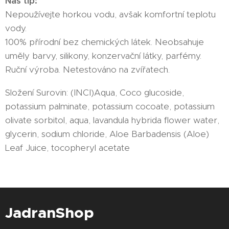
Náš tip:
Nepoužívejte horkou vodu, avšak komfortní teplotu
vody.
100% přírodní bez chemických látek. Neobsahuje
uměly barvy, silikony, konzervační látky, parfémy.
Ruční výroba. Netestováno na zvířatech.
Složení Surovin: (INCI)Aqua, Coco glucoside,
potassium palminate, potassium cocoate, potassium
olivate sorbitol, aqua, lavandula hybrida flower water,
glycerin, sodium chloride, Aloe Barbadensis (Aloe)
Leaf Juice, tocopheryl acetate
JadranShop