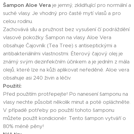
Šampon Aloe Vera
je jemný, zklidňující pro normální a
suché vlasy. Je vhodný pro časté mytí vlasů a pro
celou rodinu.
Zachovává sílu a pružnost bez vysušení čí podráždění
vlasové pokožky. Šampon na vlasy Aloe Vera
obsahuje Čajovník (Tea Tree) s antiseptickými a
antibakteriálními vlastnostmi. Éterový čajový olej je
známý svým dezinfekčním účinkem a je jedním z mála
olejů, které lze na kůži aplikovat neředěné. Aloe vera
obsahuje asi 240 živin a léčiv.
Použití:
Před použitím protřepejte! Po nanesení šamponu na
vlasy nechte působit několik minut a poté opláchněte.
V případě potřeby po použití tohoto šamponu
můžete použít kondicionér. Tento šampon vytváří o
80% méně pěny!