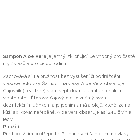
Šampon Aloe Vera
je jemný, zklidňující .Je vhodný pro časté
mytí vlasů a pro celou rodinu.
Zachovává silu a pružnost bez vysušení čí podráždění
vlasové pokožky. Šampon na vlasy Aloe Vera obsahuje
Čajovník (Tea Tree) s antiseptickými a antibakteriálními
vlastnostmi. Éterový čajový olej je známý svým
dezinfekčním účinkem a je jedním z mála olejů, které lze na
kůži aplikovat neředěné. Aloe vera obsahuje asi 240 živin a
léčiv.
Použití:
Před použitím protřepejte! Po nanesení šamponu na vlasy