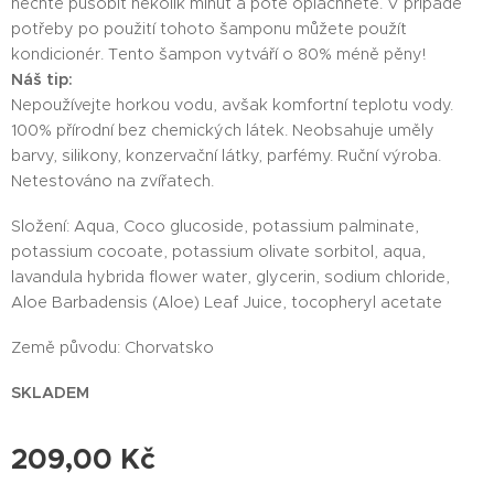
nechte působit několik minut a poté opláchněte. V případě
potřeby po použití tohoto šamponu můžete použít
kondicionér. Tento šampon vytváří o 80% méně pěny!
Náš tip:
Nepoužívejte horkou vodu, avšak komfortní teplotu vody.
100% přírodní bez chemických látek. Neobsahuje uměly
barvy, silikony, konzervační látky, parfémy. Ruční výroba.
Netestováno na zvířatech.
Složení: Aqua, Coco glucoside, potassium palminate,
potassium cocoate, potassium olivate sorbitol, aqua,
lavandula hybrida flower water, glycerin, sodium chloride,
Aloe Barbadensis (Aloe) Leaf Juice, tocopheryl acetate
Země původu: Chorvatsko
SKLADEM
209,00
Kč