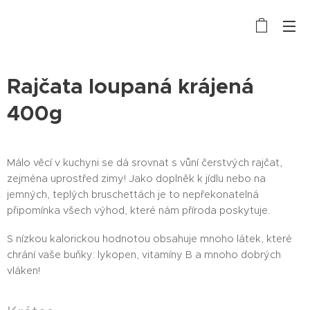
Rajčata loupaná krájená
400g
Málo věcí v kuchyni se dá srovnat s vůní čerstvých rajčat,
zejména uprostřed zimy! Jako doplněk k jídlu nebo na
jemných, teplých bruschettách je to nepřekonatelná
připomínka všech výhod, které nám příroda poskytuje.
S nízkou kalorickou hodnotou obsahuje mnoho látek, které
chrání vaše buňky: lykopen, vitamíny B a mnoho dobrých
vláken!