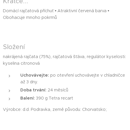
Krátce...
Domácí rajčatová příchuť • Atraktivní červená barva •
Obohacuje mnoho pokrmů
Složení
nakrájená rajčata (75%), rajčatová šťáva, regulátor kyselosti:
kyselina citronová
Uchovávejte:
po otevření uchovávejte v chladničce
až 3 dny.
Doba trvání:
24 měsíců
Balení:
390 g Tetra recart
Výrobce: d.d. Podravka, země původu: Chorvatsko;