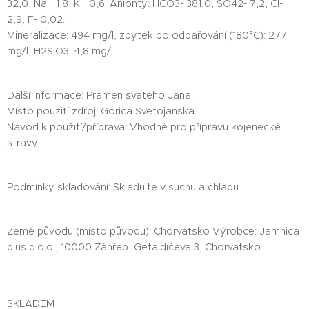
32,0, Na+ 1,8, K+ 0,6. Anionty: HCO3- 381,0, SO42- 7,2, CI-
2,9, F- 0,02.
Mineralizace: 494 mg/l, zbytek po odpařování (180°C): 277
mg/l, H2SiO3: 4,8 mg/l
Další informace: Pramen svatého Jana.
Místo použití zdroj: Gorica Svetojanska
Návod k použití/příprava: Vhodné pro přípravu kojenecké
stravy
Podmínky skladování: Skladujte v suchu a chladu
Země původu (místo původu): Chorvatsko Výrobce: Jamnica
plus d.o.o., 10000 Záhřeb, Getaldićeva 3, Chorvatsko
SKLADEM