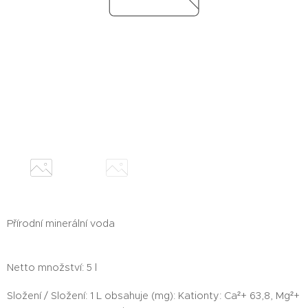
Přírodní minerální voda
Netto množství: 5 l
Složení / Složení: 1 L obsahuje (mg): Kationty: Ca²+ 63,8, Mg²+