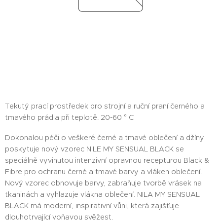
Tekutý prací prostředek pro strojní a ruční praní černého a
tmavého prádla při teplotě. 20-60 ° C
Dokonalou péči o veškeré černé a tmavé oblečení a džíny
poskytuje nový vzorec NILE MY SENSUAL BLACK se
speciálně vyvinutou intenzivní opravnou recepturou Black &
Fibre pro ochranu černé a tmavé barvy a vláken oblečení.
Nový vzorec obnovuje barvy, zabraňuje tvorbě vrásek na
tkaninách a vyhlazuje vlákna oblečení. NILA MY SENSUAL
BLACK má moderní, inspirativní vůni, která zajišťuje
dlouhotrvající voňavou svěžest.