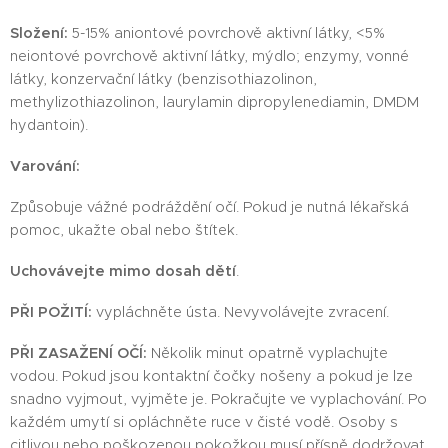
Složení:
5-15% aniontové povrchově aktivní látky, <5%
neiontové povrchově aktivní látky, mýdlo; enzymy, vonné
látky, konzervační látky (benzisothiazolinon,
methylizothiazolinon, laurylamin dipropylenediamin, DMDM ​​
hydantoin).
Varování:
Způsobuje vážné podráždění očí. Pokud je nutná lékařská
pomoc, ukažte obal nebo štítek.
Uchovávejte mimo dosah dětí
.
PŘI POŽITÍ:
vypláchněte ústa. Nevyvolávejte zvracení.
PŘI ZASAŽENÍ OČÍ:
Několik minut opatrně vyplachujte
vodou. Pokud jsou kontaktní čočky nošeny a pokud je lze
snadno vyjmout, vyjměte je. Pokračujte ve vyplachování. Po
každém umytí si opláchněte ruce v čisté vodě. Osoby s
citlivou nebo poškozenou pokožkou musí přísně dodržovat