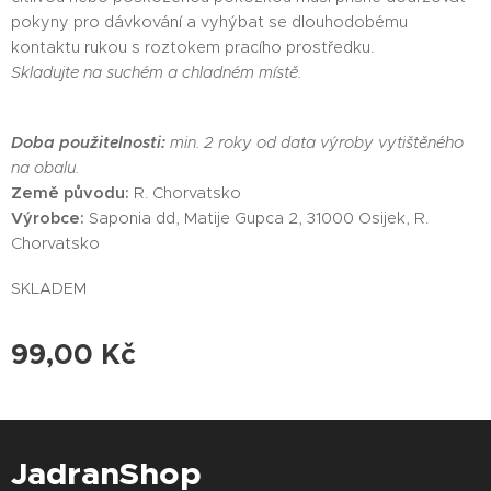
pokyny pro dávkování a vyhýbat se dlouhodobému
kontaktu rukou s roztokem pracího prostředku.
Skladujte na suchém a chladném místě.
Doba použitelnosti:
min. 2 roky od data výroby vytištěného
na obalu.
Země původu:
R. Chorvatsko
Výrobce:
Saponia dd, Matije Gupca 2, 31000 Osijek, R.
Chorvatsko
SKLADEM
99,00
Kč
JadranShop