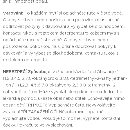
snížili hmotnost obalu.
Varování:
Po každém mytí si opláchněte ruce v čisté vodě.
Osoby s citlivou nebo poškozenou pokožkou musí přísně
dodržovat pokyny k dávkování a vyhýbat se dlouhodobému
kontaktu rukou s roztokem detergentu.Po každém mytí si
opláchněte ruce v čisté vodě. Osoby s citlivou nebo
poškozenou pokožkou musí přísně dodržovat pokyny k
dávkování a vyhýbat se dlouhodobému kontaktu rukou s
roztokem detergentu.
NEBEZPEČ
Í Způsobuje
:vážné podráždění očí.Obsahuje 1-
(1,2,3,4,5,6,7,8-oktahydro-2,3,8,8-tetramethyl-2-naftyl)ethan-
1-on / 1-(1,2,3 ,4,5,6,7,8-oktahydro-2,3,8,8-tetramethyl-2-
naftyl)ethan-1-on. Může vyvolat alergickou reakci.Je-li nutná
lékařská pomoc, ukažte obal nebo štítek.Uchovávejte mimo
dosah dětí.PŘI POŽITÍ: Vypláchněte ústa. Nevyvolávejte
zvracení.PŘI ZASAŽENÍ OČÍ: Několik minut opatrně
vyplachujte vodou. Pokud je to možné, vyjměte kontaktní
čočky. Pokračujte ve vyplachování.