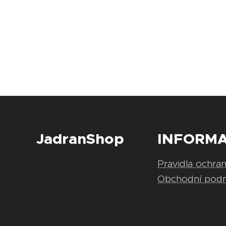
JadranShop
INFORM
Pravidla ochra
Obchodní pod