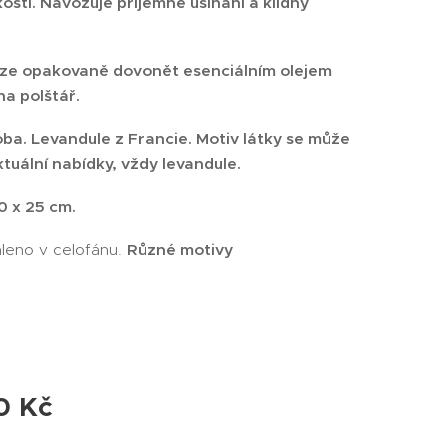
kosti. Navozuje příjemné usínání a klidný
lze opakovaně dovonět esenciálním olejem
na polštář.
ba. Levandule z Francie. Motiv látky se může
 aktuální nabídky, vždy levandule.
0 x 25 cm.
leno v celofánu.
Různé motivy
0
Kč