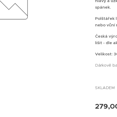
hlavy a úz
spánek.
Polštářek 
nebo vůní 
Česká výro
lišit - dle
Velikost: 3
Dárkově ba
SKLADEM
279,0