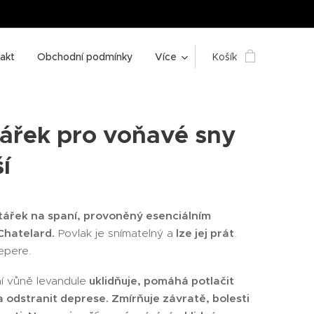
akt
Obchodní podmínky
Více
Košík
tářek pro voňavé sny
í
tářek na spaní, provoněný esenciálním
Chatelard.
Povlak je snímatelný a
lze jej prát
.
epere.
 vůně levandule
uklidňuje, pomáhá potlačit
a odstranit deprese. Zmírňuje závratě, bolesti