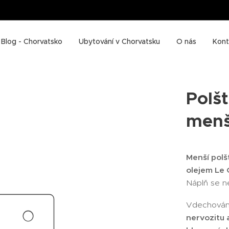
Blog - Chorvatsko
Ubytování v Chorvatsku
O nás
Kont
Polš
menš
Menší polš
olejem Le 
Náplň se n
Vdechování
nervozitu 