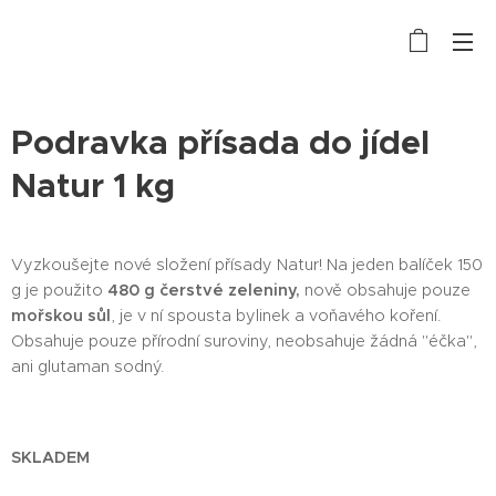
Podravka přísada do jídel
Natur 1 kg
Vyzkoušejte nové složení přísady Natur! Na jeden balíček 150
g je použito
480 g čerstvé zeleniny,
nově obsahuje pouze
mořskou sůl
, je v ní spousta bylinek a voňavého koření.
Obsahuje pouze přírodní suroviny, neobsahuje žádná "éčka",
ani glutaman sodný.
SKLADEM