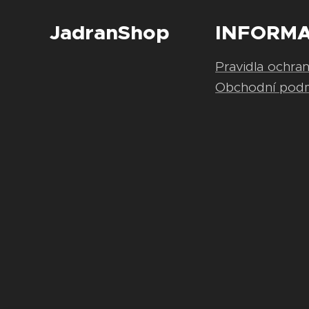
JadranShop
INFORM
Pravidla ochra
Obchodní pod