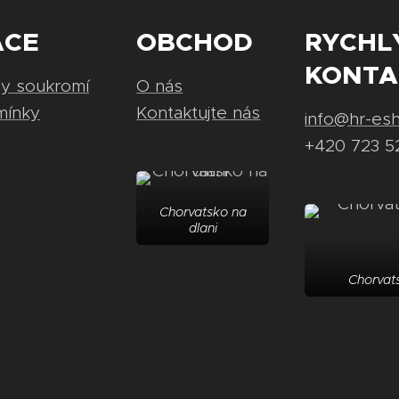
ACE
OBCHOD
RYCHL
KONTA
ny soukromí
O nás
mínky
Kontaktujte nás
info@hr-es
+420 723 5
Chorvatsko na
dlani
Chorvats