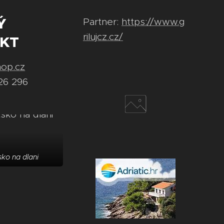
Ý
Partner:
https://www.g
rilujcz.cz/
KT
hop.cz
26 296
ko na dlani