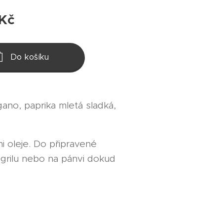
Kč
Do košíku
gano, paprika mletá sladká,
i oleje. Do připravené
grilu nebo na pánvi dokud