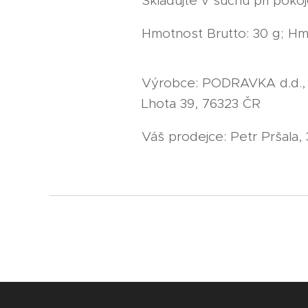
Skladujte v suchu při pokoj
Hmotnost Brutto: 30 g; Hm
Výrobce: PODRAVKA d.d., 48
Lhota 39, 76323 ČR
Váš prodejce: Petr Pršala,