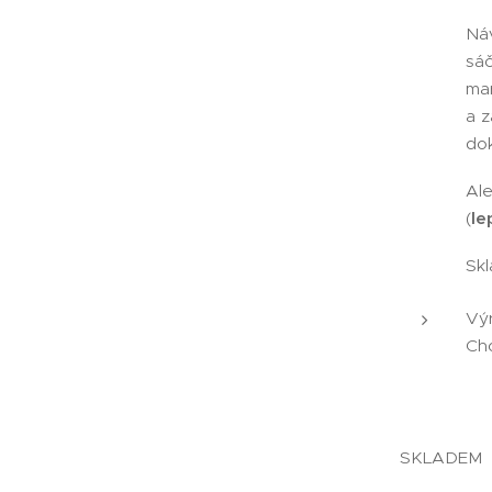
Náv
sáč
mar
a 
dok
Al
(
le
Skl
Vý
Ch
SKLADEM