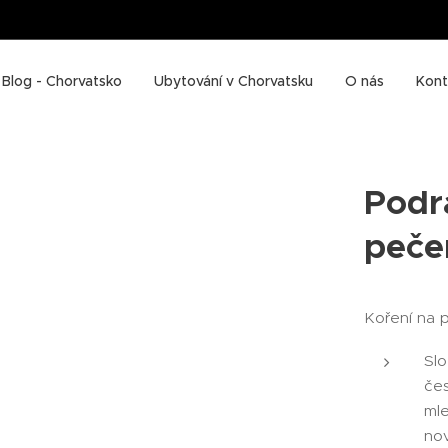
Blog - Chorvatsko
Ubytování v Chorvatsku
O nás
Kont
Podr
peče
Koření na 
Slo
čes
mle
nov