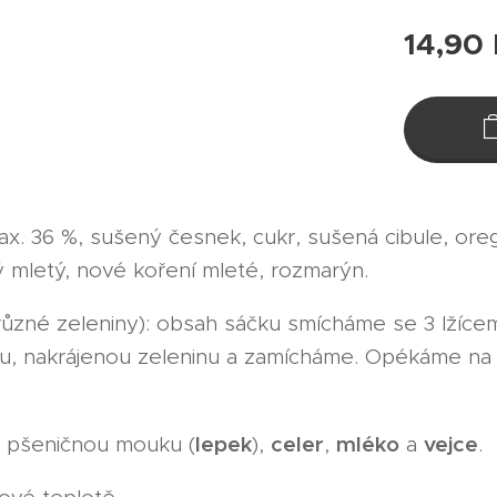
14,90
ax. 36 %, sušený česnek, cukr, sušená cibule, ore
ý mletý, nové koření mleté, rozmarýn.
různé zeleniny): obsah sáčku smícháme se 3 lžícem
u, nakrájenou zeleninu a zamícháme. Opékáme na 
lepek
celer
mléko
vejce
 pšeničnou mouku (
),
,
a
.