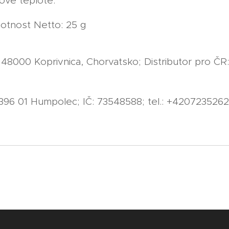
ové teplotě.
otnost Netto: 25 g
000 Koprivnica, Chorvatsko; Distributor pro ČR: 
 396 01 Humpolec; IČ: 73548588; tel.: +420723526