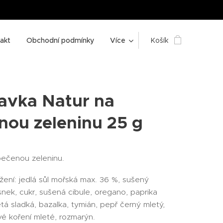
akt
Obchodní podmínky
Více
Košík
avka Natur na
nou zeleninu 25 g
pečenou zeleninu.
žení: jedlá sůl mořská max. 36 %, sušený
nek, cukr, sušená cibule, oregano, paprika
tá sladká, bazalka, tymián, pepř černý mletý,
é koření mleté, rozmarýn.