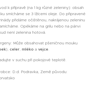
od k přípravě (na 1 kg různé zeleniny): obsah
ku smícháme se 3 lžícemi oleje. Do připravené
inády přidáme očištěnou, nakrájenou zeleninu
zamícháme. Opékáme na grilu nebo na pánvi
ud není zelenina hotová.
ergeny: Může obsahovat pšeničnou mouku
pek
),
celer
,
mléko
a
vejce
.
adujte v suchu při pokojové teplotě.
robce: D.d. Podravka, Země původu:
orvatsko