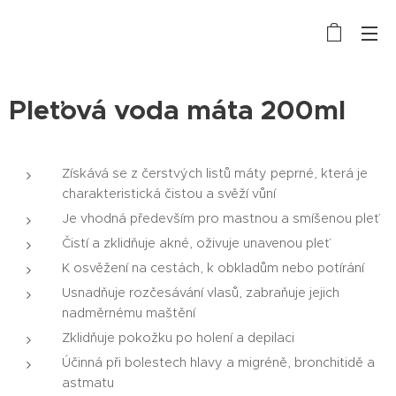
Pleťová voda máta 200ml
Získává se z čerstvých listů máty peprné, která je
charakteristická čistou a svěží vůní
Je vhodná především pro mastnou a smíšenou pleť
Čistí a zklidňuje akné, oživuje unavenou pleť
K osvěžení na cestách, k obkladům nebo potírání
Usnadňuje rozčesávání vlasů, zabraňuje jejich
nadměrnému maštění
Zklidňuje pokožku po holení a depilaci
Účinná při bolestech hlavy a migréně, bronchitidě a
astmatu