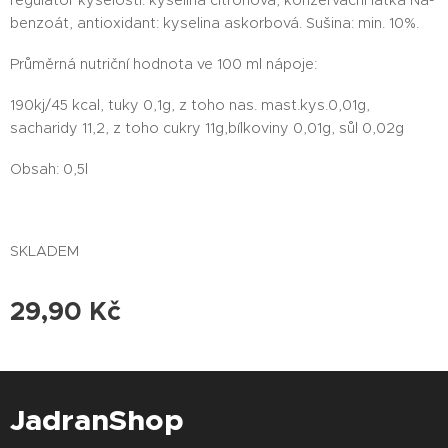
regulátor kyselosti: kyselina citronová, konzervační látka Na-
benzoát, antioxidant: kyselina askorbová. Sušina: min. 10%.
Průměrná nutriční hodnota ve 100 ml nápoje:
190kj/45 kcal, tuky 0,1g, z toho nas. mast.kys.0,01g,
sacharidy 11,2, z toho cukry 11g,bílkoviny 0,01g, sůl 0,02g
Obsah: 0,5l
SKLADEM
29,90
Kč
JadranShop