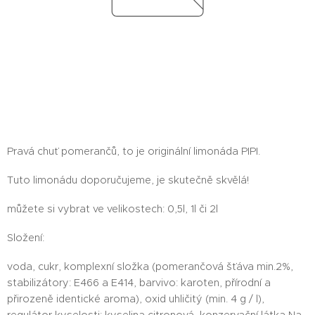
Pravá chuť pomerančů, to je originální limonáda PIPI.
Tuto limonádu doporučujeme, je skutečně skvělá!
můžete si vybrat ve velikostech: 0,5l, 1l či 2l
Složení:
voda, cukr, komplexní složka (pomerančová šťáva min.2%,
stabilizátory: E466 a E414, barvivo: karoten, přírodní a
přirozeně identické aroma), oxid uhličitý (min. 4 g / l),