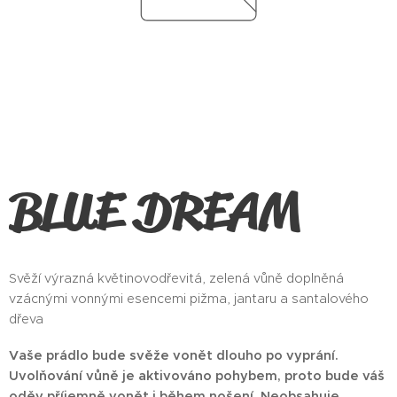
BLUE DREAM
Svěží výrazná květinovodřevitá, zelená vůně doplněná
vzácnými vonnými esencemi pižma, jantaru a santalového
dřeva
Vaše prádlo bude svěže vonět dlouho po vyprání.
Uvolňování vůně je aktivováno pohybem, proto bude váš
oděv příjemně vonět i během nošení. Neobsahuje