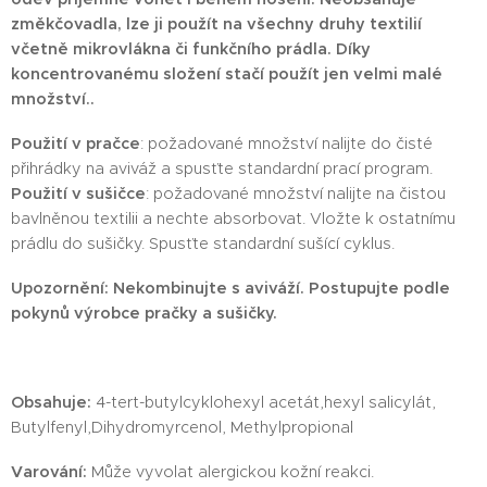
změkčovadla, lze ji použít na všechny druhy textilií
včetně mikrovlákna či funkčního prádla. Díky
koncentrovanému složení stačí použít jen velmi malé
množství.
.
Použití v pračce
: požadované množství nalijte do čisté
přihrádky na aviváž a spusťte standardní prací program.
Použití v sušičce
: požadované množství nalijte na čistou
bavlněnou textilii a nechte absorbovat. Vložte k ostatnímu
prádlu do sušičky. Spusťte standardní sušící cyklus.
Upozornění
: Nekombinujte s aviváží. Postupujte podle
pokynů výrobce pračky a sušičky.
Obsahuje:
4-tert-butylcyklohexyl acetát,hexyl salicylát,
Butylfenyl,Dihydromyrcenol, Methylpropional
Varování:
Může vyvolat alergickou kožní reakci.