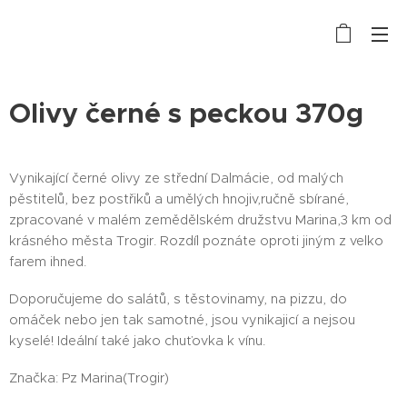
Olivy černé s peckou 370g
Vynikající černé olivy ze střední Dalmácie, od malých
pěstitelů, bez postřiků a umělých hnojiv,ručně sbírané,
zpracované v malém zemědělském družstvu Marina,3 km od
krásného města Trogir. Rozdíl poznáte oproti jiným z velko
farem ihned.
Doporučujeme do salátů, s těstovinamy, na pizzu, do
omáček nebo jen tak samotné, jsou vynikajicí a nejsou
kyselé! Ideální také jako chuťovka k vínu.
Značka: Pz Marina(Trogir)