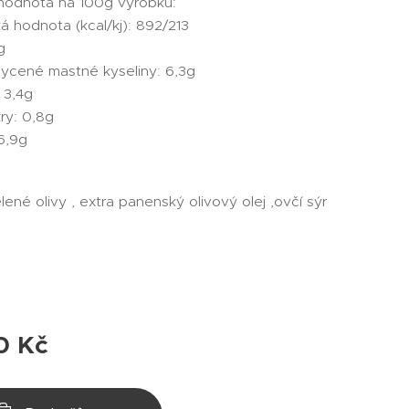
hodnota na 100g výrobku:
á hodnota (kcal/kj): 892/213
g
sycené mastné kyseliny: 6,3g
 3,4g
ry: 0,8g
 6,9g
elené olivy , extra panenský olivový olej ,ovčí sýr
0
Kč