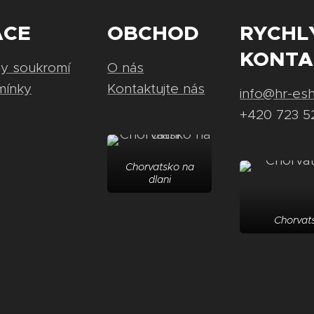
ACE
OBCHOD
RYCHL
KONTA
ny soukromí
O nás
mínky
Kontaktujte nás
info@hr-es
+420 723 5
Chorvatsko na
dlani
Chorvats