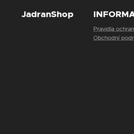
JadranShop
INFORM
Pravidla ochra
Obchodní pod