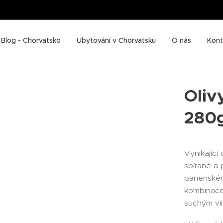
Blog - Chorvatsko
Ubytování v Chorvatsku
O nás
Kont
Oliv
280
Vynikající 
sbírané a
panenském 
kombinace
suchým v