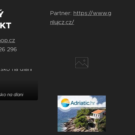
Ý
Partner:
https://www.g
rilujcz.cz/
KT
hop.cz
26 296
ko na dlani