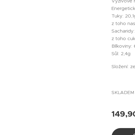
Výživové 
Energetick
Tuky: 20,1
z toho na
Sacharidy:
z toho cuk
Bílkoviny:
Sůl: 2,4g
Složení: z
SKLADEM
149,9