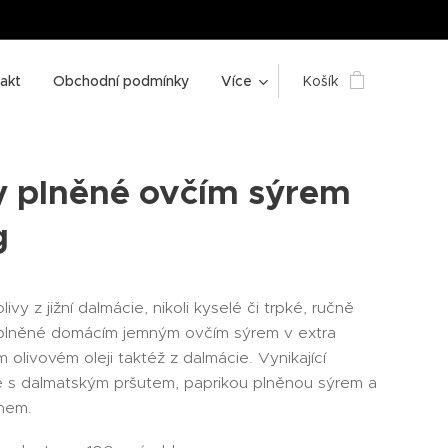
akt
Obchodní podmínky
Více
Košík
y plněné ovčím sýrem
g
olivy z jižní dalmácie, nikoli kyselé či trpké, ručně
 plněné domácím jemným ovčím sýrem v extra
olivovém oleji taktéž z dalmácie. Vynikající
 s dalmatským pršutem, paprikou plněnou sýrem a
ínem.