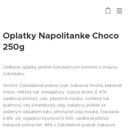
Oplatky Napolitanke Choco
250g
Oblíbené oplatky plněné čokoládovým krémem s tmavou
čokoládou.
Složení: Čokoládová poleva (cukr, kakaová hmota, kakaové
máslo, mléčný tuk, emulgátory: sójový lecitin, E 476;
vanilková příchuť), cukr, pšeničná mouka, rostlinný tuk
(palmový olej a bambucký olej), kakaový prášek se
sníženým obsahem tuku, plnotučné sója mouka, čokoláda
0,6%, sůl, regulátor kyselosti E 500, vanilková příchuť.
Kakaová sušina min. 48% v čokoládové polevě. Kakaová