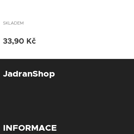
SKLADEM
33,90
Kč
JadranShop
INFORMACE