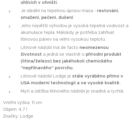
uhlících v ohništi.
Je ideální na tepelnou úpravu masa -
restování,
smažení, pečení, dušení
.
Jeho největší výhodou je vysoká tepelná vodivost a
akumulace tepla. Málokdy je potřeba zahřívat
litinovou pánev na velmi vysokou teplotu.
Litinové nádobí má de facto
neomezenou
životnost
a jedná se vlastně o
přírodní produkt
(litina/železo) bez jakéhokoli chemického
"nepřilnavého" povrchu.
Litinové nádobí Lodge je
stále vyráběno přímo v
USA moderní technologií a ve vysoké kvalitě.
Mytí a údržba litinového nádobí je snadná a rychlá.
Vnitřní výška: 11 cm
Objem: 4,7 l
Značky: Lodge