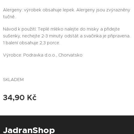
Alergeny: výrobek obsahuje lepek. Alergeny jsou zvýrazněny
tučně.
Návod k použití: Teplé mléko nalejte do misky a přidejte
sušenky, nechejte 2-3 minuty odstát a svačinka je připravena.
1 balení obsahuje 2,3 porce.
Výrobce: Podravka d.o.o., Chorvatsko
SKLADEM
34,90
Kč
JadranShop