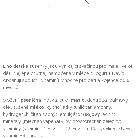
Lino dětské sušenky jsou vynikající svačinou pro malé i velké
děti. Nejlépe chutnají namočené v mléce či jogurtu. Navíc
obsahují spoustu vitamínů! Vhodné pro děti a kojence od 6
měsíců.
Složení:
pšeničná
mouka, cukr,
máslo
, dextróza, palmový
olej, sušené
mléko
, kypřící látky (uhličitan amonný,
hydrogenuhličitan sodný), emulgátor (
sojový
lecitin),
minerály (mléčnan vápenatý, pyrofosforečnan železitý),
vitamíny (vitamín B1, vitamín B2, vitamín B6, kyselina listová,
vitamín B3), aroma.