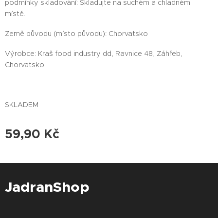
podmínky skladování: Skladujte na suchém a chladném
místě.
Země původu (místo původu): Chorvatsko
Výrobce: Kraš food industry dd, Ravnice 48, Záhřeb,
Chorvatsko
SKLADEM
59,90
Kč
JadranShop