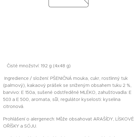
Čisté množství: 192 g (4x48 g)
Ingredience / složení: PŠENIČNÁ mouka, cukr, rostlinný tuk
(palmový), kakaový prášek se sníženým obsahem tuku 2 %,
barvivo: E 150a, sušené odstředěné MLÉKO, zahušťovadla: E
503 a E 500, aromata, sůl, regulátor kyselosti: kyselina
citronová.
Prohlášení o alergenech: Může obsahovat ARAŠÍDY, LÍSKOVÉ
OŘÍŠKY a SÓJU.