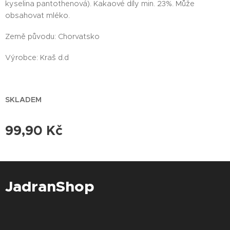
kyselina pantothenová). Kakaové díly min. 23%. Může
obsahovat mléko.
Země původu: Chorvatsko
Výrobce: Kraš d.d
SKLADEM
99,90
Kč
JadranShop