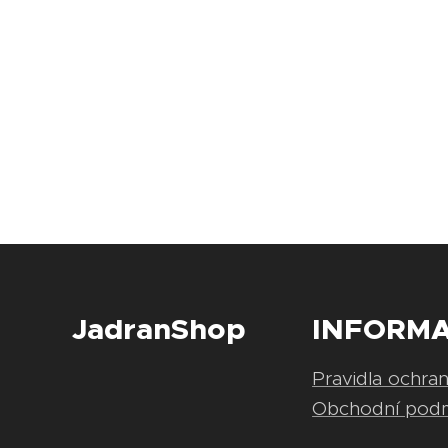
JadranShop
INFORM
Pravidla ochra
Obchodní pod