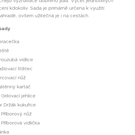
čnější vyznavače dobrého jídla. Výčet jednotlivých
cení kdokoliv. Sada je primárně určena k využití
ahradě, ovšem užitečná je i na cestách.
sady
bracečka
eště
ouzubá vidlice
šlovací štětec
rcovací nůž
átěnný kartáč
 Grilovací jehlice
x Držák kukuřice
 Příborový nůž
 Příborová vidlička
ánka