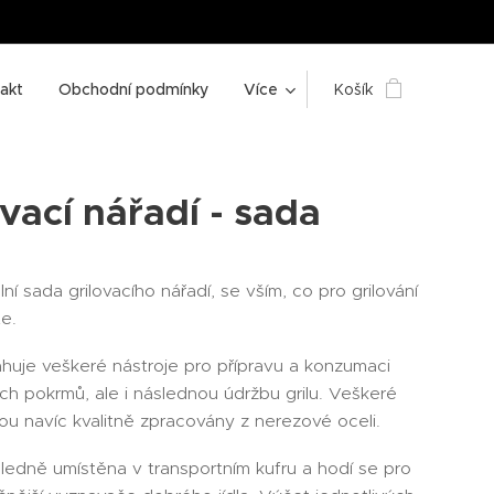
akt
Obchodní podmínky
Více
Košík
ovací nářadí - sada
lní sada grilovacího nářadí, se vším, co pro grilování
e.
huje veškeré nástroje pro přípravu a konzumaci
ích pokrmů, ale i následnou údržbu grilu. Veškeré
sou navíc kvalitně zpracovány z nerezové oceli.
ledně umístěna v transportním kufru a hodí se pro