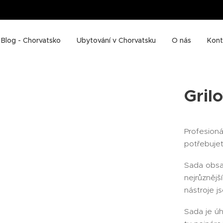
Blog - Chorvatsko
Ubytování v Chorvatsku
O nás
Kont
Gril
Profesioná
potřebujet
Sada obsa
nejrůznějš
nástroje j
Sada je úh