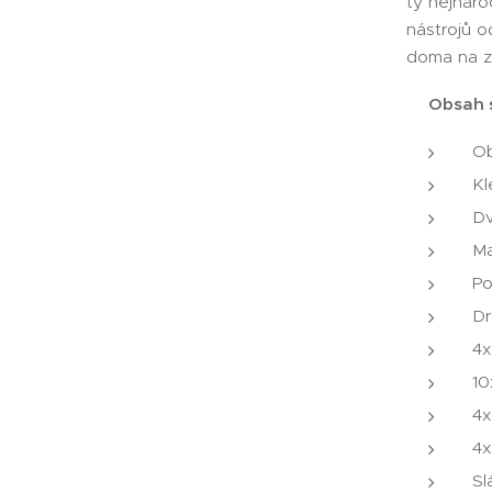
ty nejnáro
nástrojů o
doma na z
Obsah 
O
Kl
Dv
Ma
Po
Dr
4x
10
4x
4x
Sl