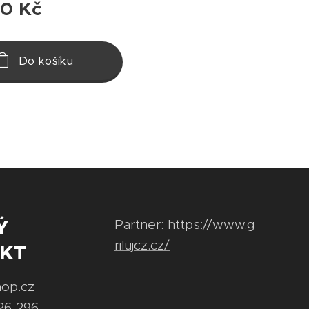
00
Kč
Do košíku
Ý
Partner:
https://www.g
rilujcz.cz/
KT
hop.cz
26 296