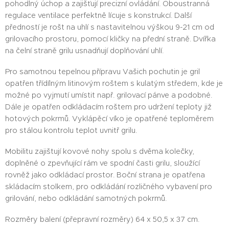
pohodlný úchop a zajišťují precizní ovládání. Oboustranná
regulace ventilace perfektně lícuje s konstrukcí. Další
předností je rošt na uhlí s nastavitelnou výškou 9-21 cm od
grilovacího prostoru, pomocí kličky na přední straně. Dvířka
na čelní straně grilu usnadňují doplňování uhlí.
Pro samotnou tepelnou přípravu Vašich pochutin je gril
opatřen třídílným litinovým roštem s kulatým středem, kde je
možné po vyjmutí umístit např. grilovací pánve a podobné.
Dále je opatřen odkládacím roštem pro udržení teploty již
hotových pokrmů. Vyklápěcí víko je opatřené teploměrem
pro stálou kontrolu teplot uvnitř grilu.
Mobilitu zajištují kovové nohy spolu s dvěma kolečky,
doplněné o zpevňující rám ve spodní časti grilu, sloužící
rovněž jako odkládací prostor. Boční strana je opatřena
skládacím stolkem, pro odkládání rozličného vybavení pro
grilování, nebo odkládání samotných pokrmů.
Rozměry balení (přepravní rozměry) 64 x 50,5 x 37 cm.