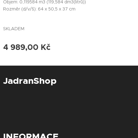
Objem: 0,119584 m3 (119,584 dm3(litrů))
Rozměr (d/v/š): 64 x 50,5 x 37 cm
SKLADEM
4 989,00
Kč
JadranShop
INFORMACE