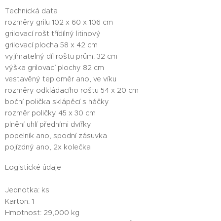
Technická data
rozměry grilu 102 x 60 x 106 cm
grilovací rošt třídílný litinový
grilovací plocha 58 x 42 cm
vyjímatelný díl roštu prům. 32 cm
výška grilovací plochy 82 cm
vestavěný teploměr ano, ve víku
rozměry odkládacího roštu 54 x 20 cm
boční polička sklápěcí s háčky
rozměr poličky 45 x 30 cm
plnění uhlí předními dvířky
popelník ano, spodní zásuvka
pojízdný ano, 2x kolečka
Logistické údaje
Jednotka: ks
Karton: 1
Hmotnost: 29,000 kg