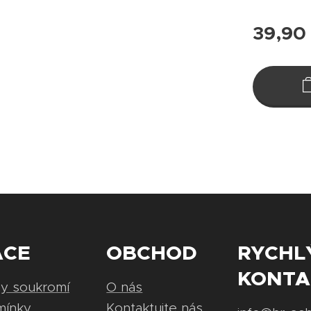
39,90
ACE
OBCHOD
RYCHL
KONTA
ny soukromí
O nás
mínky
Kontaktujte nás