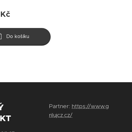
Kč
Do košíku
Ý
Partner:
https://www.g
rilujcz.cz/
KT