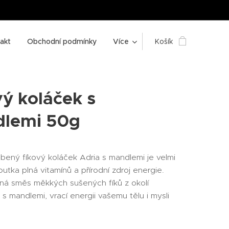
akt
Obchodní podmínky
Více
Košík
vý koláček s
lemi 50g
bený fíkový koláček Adria s mandlemi je velmi
utka plná vitamínů a přírodní zdroj energie.
ná směs měkkých sušených fíků z okolí
s mandlemi, vrací energii vašemu tělu i mysli