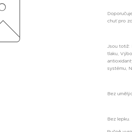
Doporučujem
chuť pro zd
Jsou totiž
tlaku, Výbo
antioxidant
systému, N
Bez umělýc
Bez lepku.
Ručně vyro