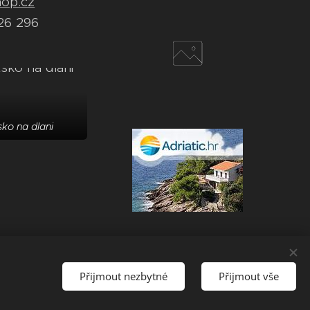
hop.cz
26 296
ko na dlani
Přijmout nezbytné
Přijmout vše