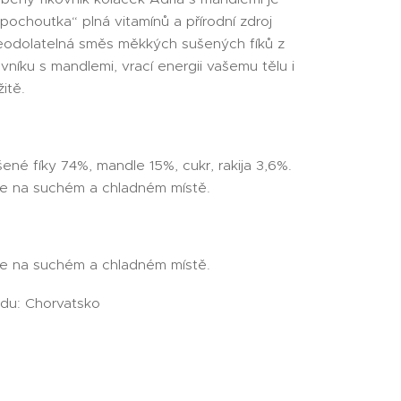
 pochoutka“ plná vitamínů a přírodní zdroj
eodolatelná směs měkkých sušených fíků z
vníku s mandlemi, vrací energii vašemu tělu i
itě.
šené fíky 74%, mandle 15%, cukr, rakija 3,6%.
e na suchém a chladném místě.
e na suchém a chladném místě.
du: Chorvatsko