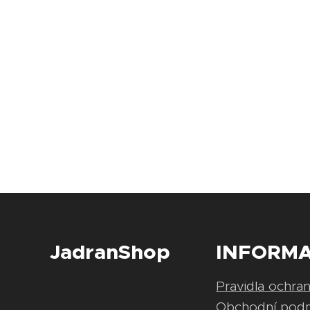
JadranShop
INFORM
Pravidla ochra
Obchodní pod