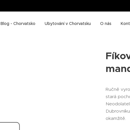
Blog - Chorvatsko
Ubytování v Chorvatsku
O nás
Kont
Fíko
mand
Ručně vyro
stará pocho
Neodolatel
Dubrovníku 
okamžitě.