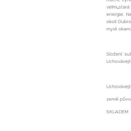
velmi„stará
energie. N
okolí Dubro
mysli okamž
Složení: su
Uchovávejt
Uchovávejt
země půvo
SKLADEM