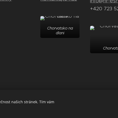
info@hr-es
+420 723 5
Chorvatsko na
dlani
Chorvats
ečnost našich stránek. Tím vám
Powered by
Webnode
Cookies