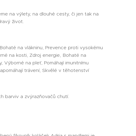
e na výlety, na dlouhé cesty, či jen tak na
ravý život.
: Bohaté na vlákninu, Prevence proti vysokému
rné na kosti, Zdroj energie, Bohaté na
y, Výborné na pleť, Pomáhají imunitnímu
apomáhají trávení, Skvělé v těhotenství
h barviv a zvýrazňovačů chutí.
bený fíkovník koláček Adria s mandlemi je