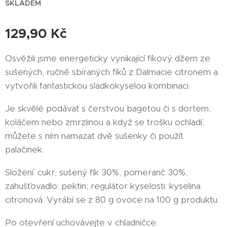
SKLADEM
129,90
Kč
Osvěžili jsme energeticky vynikající fíkový džem ze
sušených, ručně sbíraných fíků z Dalmacie citronem a
vytvořili fantastickou sladkokyselou kombinaci.
Je skvělé podávat s čerstvou bagetou či s dortem,
koláčem nebo zmrzlinou a když se trošku ochladí,
můžete s ním namazat dvě sušenky či použít
palačinek.
Složení: cukr, sušený fík 30%, pomeranč 30%,
zahušťovadlo: pektin; regulátor kyselosti: kyselina
citronová. Vyrábí se z 80 g ovoce na 100 g produktu.
Po otevření uchovávejte v chladničce.