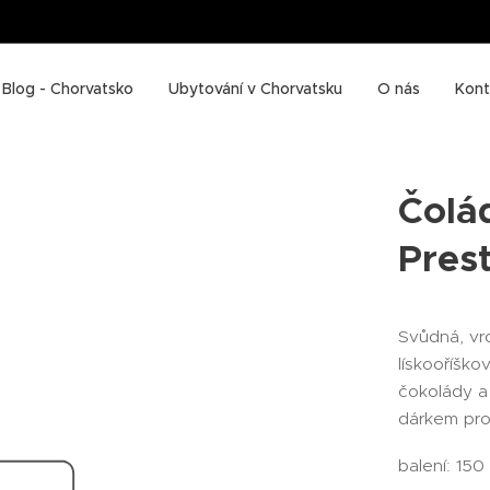
Blog - Chorvatsko
Ubytování v Chorvatsku
O nás
Kont
Čolá
Pres
Svůdná, vr
lískooříško
čokolády a 
dárkem pro
balení: 150