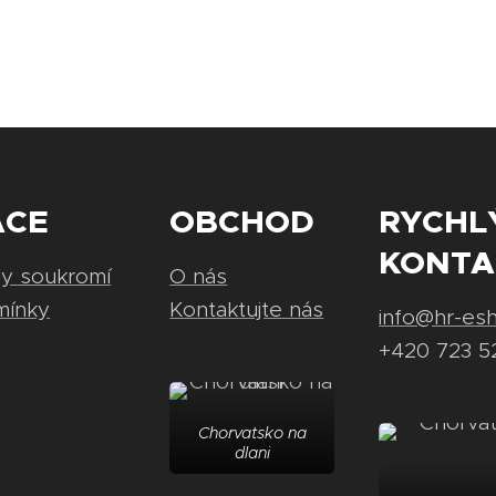
ACE
OBCHOD
RYCHL
KONTA
ny soukromí
O nás
mínky
Kontaktujte nás
info@hr-es
+420 723 5
Chorvatsko na
dlani