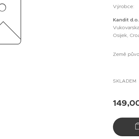
Výrobce:
Kandit d.o.
Vukovarska
Osijek, Cro
Země půvo
SKLADEM
149,0