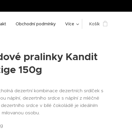
akt
Obchodní podmínky
Více
Košík
dové pralinky Kandit
tige 150g
cholná dezertní kombinace dezertních srdíček s
vou náplní, dezertního srdce s náplní z mléčné
dezertního srdce v bílé čokoládě je ideálním
 milovanou osobu.
 g