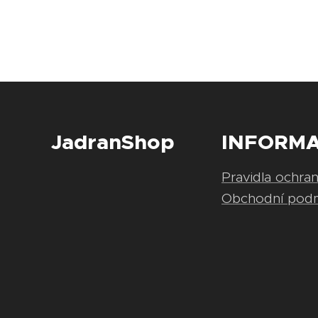
JadranShop
INFORM
Pravidla ochra
Obchodní pod