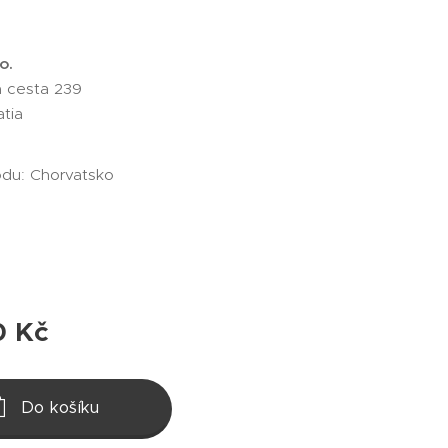
o.
 cesta 239
atia
du: Chorvatsko
0
Kč
Do košíku