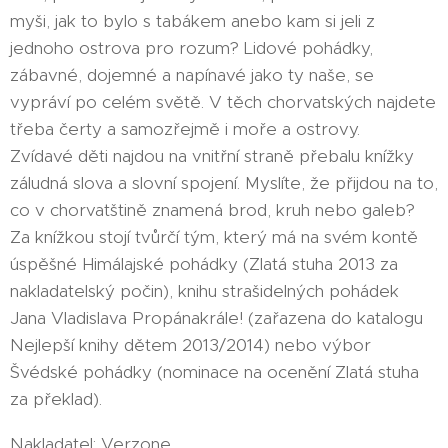
myši, jak to bylo s tabákem anebo kam si jeli z
jednoho ostrova pro rozum? Lidové pohádky,
zábavné, dojemné a napínavé jako ty naše, se
vypráví po celém světě. V těch chorvatských najdete
třeba čerty a samozřejmě i moře a ostrovy.
Zvídavé děti najdou na vnitřní straně přebalu knížky
záludná slova a slovní spojení. Myslíte, že přijdou na to,
co v chorvatštině znamená brod, kruh nebo galeb?
Za knížkou stojí tvůrčí tým, který má na svém kontě
úspěšné Himálajské pohádky (Zlatá stuha 2013 za
nakladatelský počin), knihu strašidelných pohádek
Jana Vladislava Propánakrále! (zařazena do katalogu
Nejlepší knihy dětem 2013/2014) nebo výbor
Švédské pohádky (nominace na ocenění Zlatá stuha
za překlad).
Nakladatel: Verzone