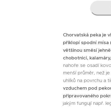
Chorvatská peka je v
přiklopí spodní mísa
většinou směsí jehn
chobotnicí, kalamáry
nahoře se osadí kovo
menší průměr, než je
uhlíků na povrchu a 
vzduchem pod pekou 
připravovaného pok
jakým fungují např. l