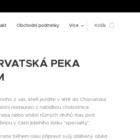
akt
Obchodní podmínky
Více
Košík
RVATSKÁ PEKA
M
noho z vás, kteří jezdíte v létě do Chorvatska
ístní restauraci s nabídkou chobotnice,
masa nebo směsí různých druhů mas pod
nou v části jídelního lístku "speciality".
hcete během roku připravit svůj oblíbený oběd