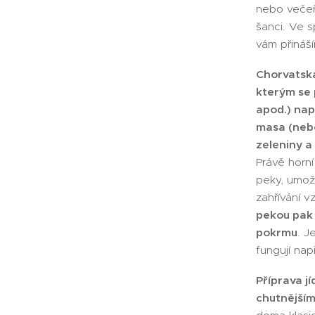
nebo večeř
šanci. Ve 
vám přináší
Chorvatská
kterým se 
apod.) nap
masa (nebo
zeleniny 
Právě horní
peky, umož
zahřívání 
pekou pak
pokrmu
. J
fungují nap
Příprava jí
chutnější