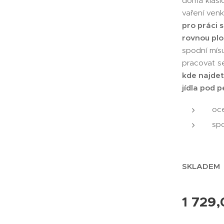
doma klasic
vaření venk
pro práci 
rovnou plo
spodní mís
pracovat se
kde najdete
jídla pod 
oce
sp
SKLADEM
1 729