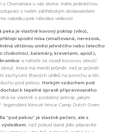
i z Chorvatska u vás doma, máte jedinečnou
spolupráci s naším záhřebským dodavatelem
me nabídku pek několika velikostí.
 peka je vlastně kovový poklop (víko),
přiklopí spodní mísa (smaltovaná, nerezová,
lněná většinou směsí jehněčího nebo telecího
 chobotnicí, kalamáry, krevetami, apod.),
a brambor
a nahoře se osadí kovovou obručí.
 obruč, která má menší průměr, než je průměr
ní zachycení žhavých uhlíků na povrchu a tím
vzduchu pod pekou.
Horkým vzduchem pod
 dochází k tepelné úpravě připravovaného
edná se vlastně o podobný princip, jakým
ř. legendární litinové hrnce Camp Dutch Oven.
dla "pod pekou" je vlastně pečení, ale s
m výsledkem
, než pokud dané jídlo připravíte