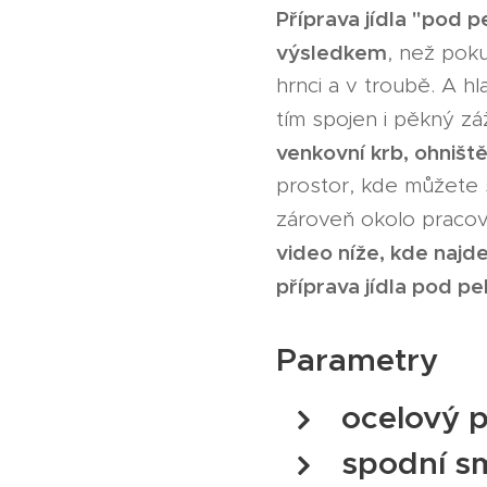
Příprava jídla "pod p
výsledkem
, než poku
hrnci a v troubě. A hl
tím spojen i pěkný záž
venkovní krb, ohništ
prostor, kde můžete 
zároveň okolo pracova
video níže, kde najdet
příprava jídla pod p
Parametry
ocelový p
spodní s