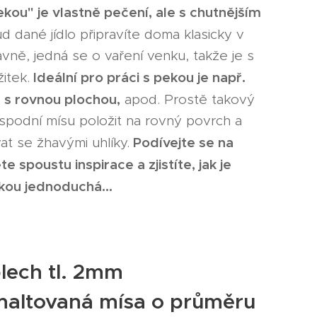
ekou" je vlastně pečení, ale s chutnějším
d dané jídlo připravíte doma klasicky v
avně, jedná se o vaření venku, takže je s
Ideální pro práci s pekou je např.
itek.
ě s rovnou plochou,
apod. Prostě takový
spodní mísu položit na rovný povrch a
Podívejte se na
t se žhavými uhlíky.
e spoustu inspirace a zjistíte, jak je
ekou jednoduchá...
lech tl. 2mm
maltovaná mísa o průměru