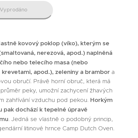
Vyprodáno
lastně kovový poklop (víko), kterým se
 (smaltovaná, nerezová, apod.) naplněná
ěčího nebo telecího masa (nebo
, krevetami, apod.), zeleniny a brambor
a
vou obručí. Právě horní obruč, která má
 průměr peky, umožní zachycení žhavých
Horkým
tím zahřívání vzduchu pod pekou.
pak dochází k tepelné úpravě
rmu
. Jedná se vlastně o podobný princip,
egendární litinové hrnce Camp Dutch Oven.