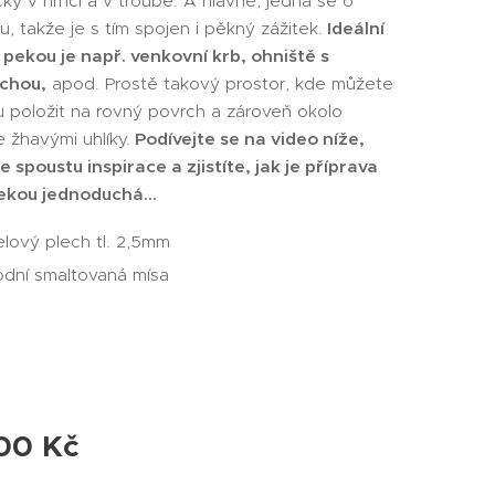
ky v hrnci a v troubě. A hlavně, jedná se o
u, takže je s tím spojen i pěkný zážitek.
Ideální
s pekou je např. venkovní krb, ohniště s
chou,
apod. Prostě takový prostor, kde můžete
u položit na rovný povrch a zároveň okolo
 žhavými uhlíky.
Podívejte se na video níže,
 spoustu inspirace a zjistíte, jak je příprava
pekou jednoduchá...
lový plech tl. 2,5mm
odní smaltovaná mísa
,00
Kč