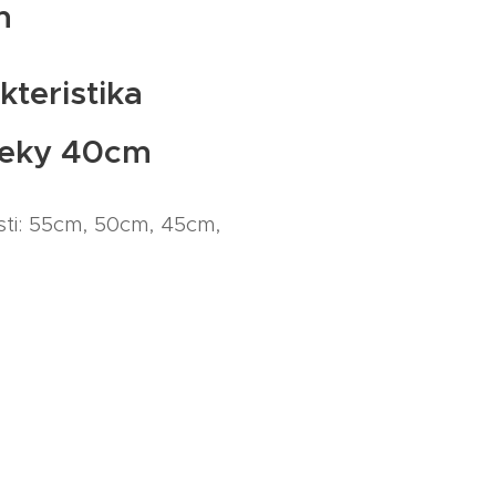
m
kteristika
peky 40cm
osti: 55cm, 50cm, 45cm,