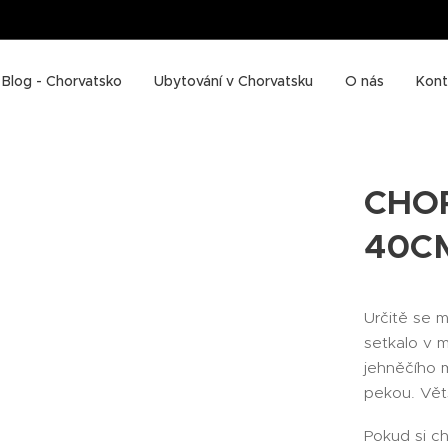
Blog - Chorvatsko
Ubytování v Chorvatsku
O nás
Kont
CHO
40C
Určitě se m
setkalo v m
jehněčího 
pekou. Větši
Pokud si c