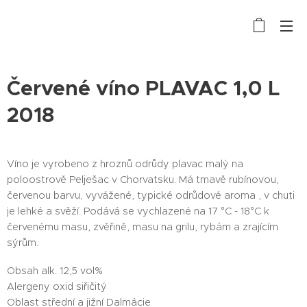
Červené víno PLAVAC 1,0 L
2018
Víno je vyrobeno z hroznů odrůdy plavac malý na
poloostrově Pelješac v Chorvatsku. Má tmavě rubínovou,
červenou barvu, vyvážené, typické odrůdové aroma , v chuti
je lehké a svěží. Podává se vychlazené na 17 °C - 18°C k
červenému masu, zvěřině, masu na grilu, rybám a zrajícím
sýrům.
Obsah alk. 12,5 vol%
Alergeny oxid siřičitý
Oblast střední a jižní Dalmácie